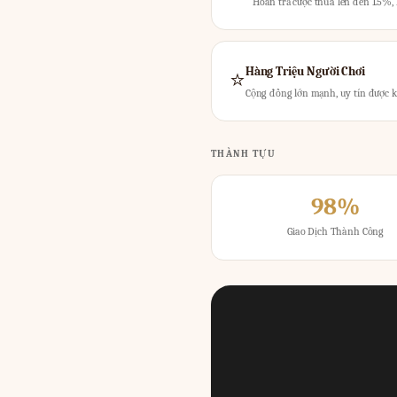
Hoàn trả cược thua lên đến 1.5%, 
Hàng Triệu Người Chơi
⭐
Cộng đồng lớn mạnh, uy tín được 
THÀNH TỰU
98%
Giao Dịch Thành Công