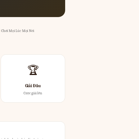

Chơi Mọi Lúc Mọi Nơi
🏆
Giải Đấu
Cược giải lớn