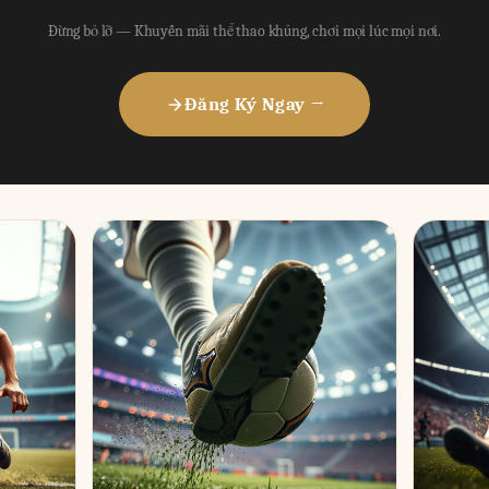
Đừng bỏ lỡ — Khuyến mãi thể thao khủng, chơi mọi lúc mọi nơi.
Đăng Ký Ngay →