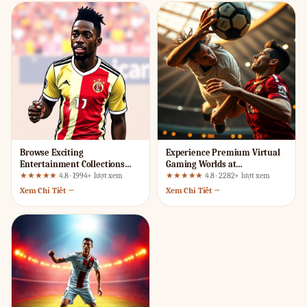
Browse Exciting
Experience Premium Virtual
Entertainment Collections
Gaming Worlds at
with lv88tv.com — A Risk-
qs88best.com: A UX-Focused
★★★★★
4.8 · 1994+ lượt xem
★★★★★
4.8 · 2282+ lượt xem
First Review of the User Path
Evaluation
Xem Chi Tiết →
Xem Chi Tiết →