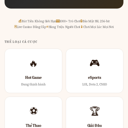
💰
Rút Tiền Không Giới Hạn
🎰
1000+ Trò Chơi
🔒
Bảo Mật SSL 256-bit
🃏
Live Casino Đẳng Cấp
⭐
Hàng Triệu Người Chơi
📱
Chơi Mọi Lúc Mọi Nơi
THỂ LOẠI CÁ CƯỢC
🔥
🎮
Hot Game
eSports
Đang thịnh hành
LOL, Dota 2, CS:GO
⚽
🏆
Thể Thao
Giải Đấu