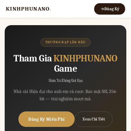
KINHPHUNANO
.
Đăng Ký
THƯỞNG NẠP LẦN ĐẦU
Tham Gia
KINHPHUNANO
Game
Hoàn Trả Không Giới Hạn
Nhà cái Hiện đại cho anh em cá cược. Bảo mật SSL 256-
bit — trải nghiệm mượt mà.
Đăng Ký Miễn Phí
Xem Chi Tiết