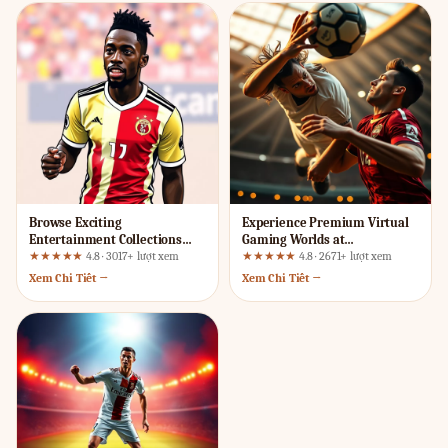
Browse Exciting
Experience Premium Virtual
Entertainment Collections
Gaming Worlds at
with lv88tv.com — A Risk-
qs88best.com: A UX-Focused
★★★★★
4.8 · 3017+ lượt xem
★★★★★
4.8 · 2671+ lượt xem
First Review of the User Path
Evaluation
Xem Chi Tiết →
Xem Chi Tiết →