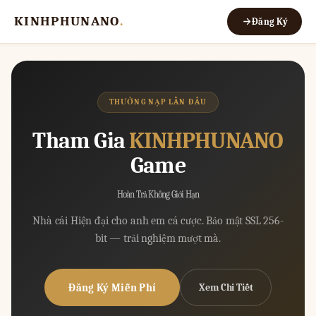
KINHPHUNANO
.
Đăng Ký
THƯỞNG NẠP LẦN ĐẦU
Tham Gia
KINHPHUNANO
Game
Hoàn Trả Không Giới Hạn
Nhà cái Hiện đại cho anh em cá cược. Bảo mật SSL 256-
bit — trải nghiệm mượt mà.
Đăng Ký Miễn Phí
Xem Chi Tiết