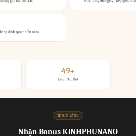
không giới hạn số tiền.
Hoạt động dưới giấy phép quốc tế, 
khẳng định qua nhiều năm.
49+
Kênh Nạp Rút
🏆 GIỜ VÀNG
Nhận Bonus KINHPHUNANO