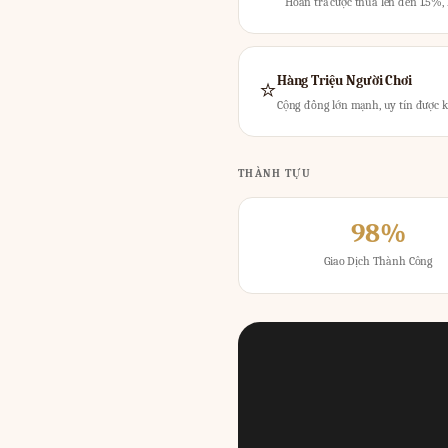
Hoàn trả cược thua lên đến 1.5%, 
Hàng Triệu Người Chơi
⭐
Cộng đồng lớn mạnh, uy tín được 
THÀNH TỰU
98%
Giao Dịch Thành Công