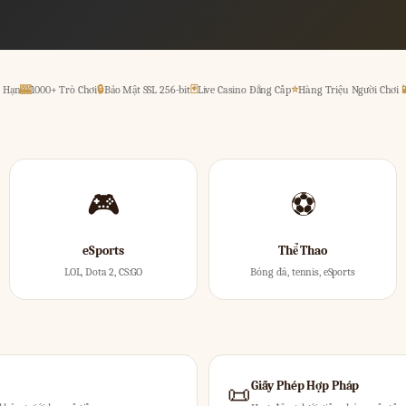
i Hạn
🎰
1000+ Trò Chơi
🔒
Bảo Mật SSL 256-bit
🃏
Live Casino Đẳng Cấp
⭐
Hàng Triệu Người Chơi

🎮
⚽
eSports
Thể Thao
LOL, Dota 2, CS:GO
Bóng đá, tennis, eSports
Giấy Phép Hợp Pháp
📜