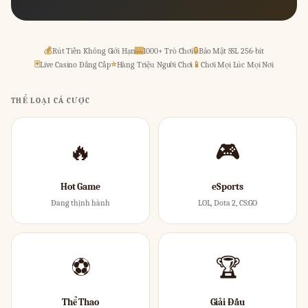
💰
Rút Tiền Không Giới Hạn
🎰
1000+ Trò Chơi
🔒
Bảo Mật SSL 256-bit
🃏
Live Casino Đẳng Cấp
⭐
Hàng Triệu Người Chơi
📱
Chơi Mọi Lúc Mọi Nơi
THỂ LOẠI CÁ CƯỢC
🔥
🎮
Hot Game
eSports
Đang thịnh hành
LOL, Dota 2, CS:GO
⚽
🏆
Thể Thao
Giải Đấu