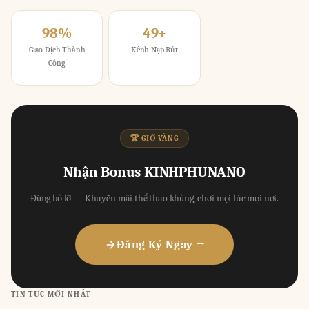
98%
49+
Giao Dịch Thành
Kênh Nạp Rút
Công
🏆 GIỜ VÀNG
Nhận Bonus KINHPHUNANO
Đừng bỏ lỡ — Khuyến mãi thể thao khủng, chơi mọi lúc mọi nơi.
Đăng Ký Ngay →
TIN TỨC MỚI NHẤT