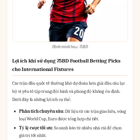
Hình minh hoạ: 75BD
Lợi ích khi sử dụng 75BD Football Betting Picks
cho International Fixtures
Các trận đấu quốc tế thường khó dự đoán hơn giải đấu câu lạc
bộ vì yếu tố tập trung đội hình và phong độ không ổn định.
Dưới đây là những lợi ích cụ thể:
Phân tích chuyên sâu:
Dữ liệu từ các trận giao hữu, vòng
loại World Cup, Euro được tổng hợp chi tiết.
Tỷ lệ cược tối ưu:
So sánh kèo từ nhiều nhà cái để chọn
giá trị tốt nhất.