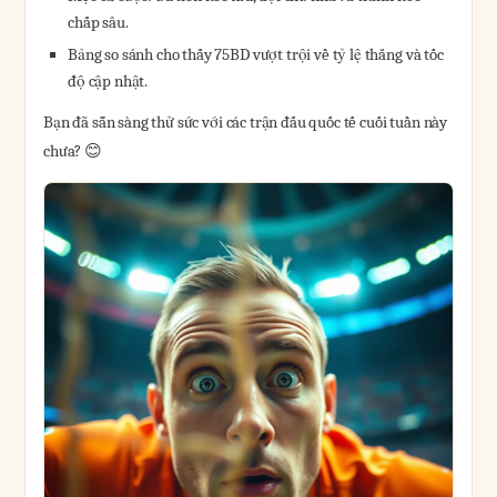
chấp sâu.
Bảng so sánh cho thấy 75BD vượt trội về tỷ lệ thắng và tốc
độ cập nhật.
Bạn đã sẵn sàng thử sức với các trận đấu quốc tế cuối tuần này
chưa? 😊