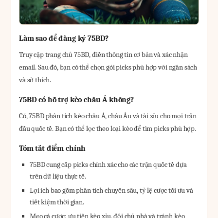
Làm sao để đăng ký 75BD?
Truy cập trang chủ 75BD, điền thông tin cơ bản và xác nhận
email. Sau đó, bạn có thể chọn gói picks phù hợp với ngân sách
và sở thích.
75BD có hỗ trợ kèo châu Á không?
Có, 75BD phân tích kèo châu Á, châu Âu và tài xỉu cho mọi trận
đấu quốc tế. Bạn có thể lọc theo loại kèo để tìm picks phù hợp.
Tóm tắt điểm chính
75BD cung cấp picks chính xác cho các trận quốc tế dựa
trên dữ liệu thực tế.
Lợi ích bao gồm phân tích chuyên sâu, tỷ lệ cược tối ưu và
tiết kiệm thời gian.
Mẹo cá cược: ưu tiên kèo xỉu, đội chủ nhà và tránh kèo