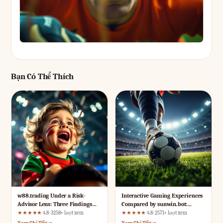
Bạn Có Thể Thích
w88.trading Under a Risk-
Interactive Gaming Experiences
Advisor Lens: Three Findings
Compared by sunwin.bot:
Before You Register
Choosing Your Ideal Play Style
★★★★★
4.8 · 3258+ lượt xem
★★★★★
4.8 · 2571+ lượt xem