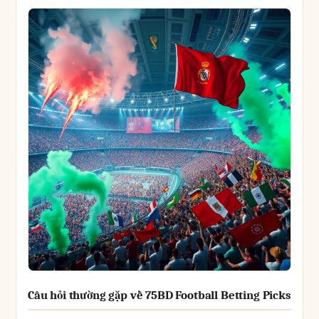
Câu hỏi thường gặp về 75BD Football Betting Picks