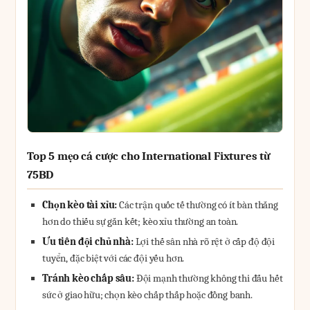
Top 5 mẹo cá cược cho International Fixtures từ
75BD
Chọn kèo tài xỉu:
Các trận quốc tế thường có ít bàn thắng
hơn do thiếu sự gắn kết; kèo xỉu thường an toàn.
Ưu tiên đội chủ nhà:
Lợi thế sân nhà rõ rệt ở cấp độ đội
tuyển, đặc biệt với các đội yếu hơn.
Tránh kèo chấp sâu:
Đội mạnh thường không thi đấu hết
sức ở giao hữu; chọn kèo chấp thấp hoặc đồng banh.