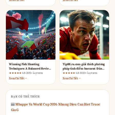
Xem Chi Tiết →
Xem Chi Tiết →
Winning Fish Shooting
Tip88.ru.com giải thích phương
Techniques: A Balanced Review
pháp tính điểm baccarat: Đánh
of llwinedu.com
giá từ góc nhìn trải nghiệm
★★★★★
4.8 · 2691+ lượt xem
★★★★★
4.8 · 3020+ lượt xem
người dùng
Xem Chi Tiết →
Xem Chi Tiết →
BẠN CÓ THỂ THÍCH
🎰
Mbappe Va World Cup 2026 Nhung Dieu Can Biet Truoc
Gio G