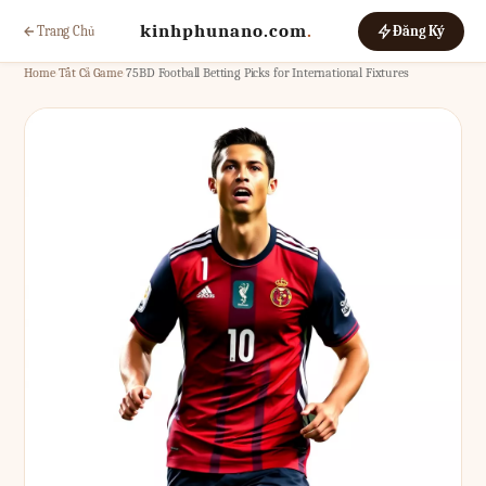
kinhphunano.com
.
Trang Chủ
Đăng Ký
Home
›
Tất Cả Game
›
75BD Football Betting Picks for International Fixtures