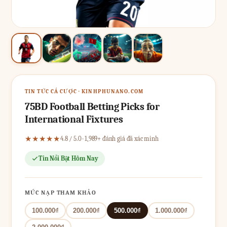
TIN TỨC CÁ CƯỢC · KINHPHUNANO.COM
75BD Football Betting Picks for
International Fixtures
★★★★★
4.8 / 5.0 · 1,989+ đánh giá đã xác minh
Tin Nổi Bật Hôm Nay
MỨC NẠP THAM KHẢO
100.000₫
200.000₫
500.000₫
1.000.000₫