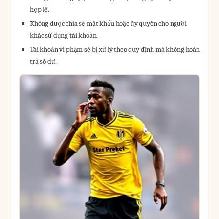
hợp lệ.
Không được chia sẻ mật khẩu hoặc ủy quyền cho người
khác sử dụng tài khoản.
Tài khoản vi phạm sẽ bị xử lý theo quy định mà không hoàn
trả số dư.