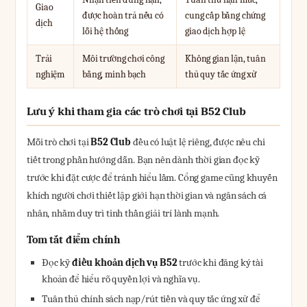
Giao
được hoàn trả nếu có
cung cấp bằng chứng
dịch
lỗi hệ thống
giao dịch hợp lệ
Trải
Môi trường chơi công
Không gian lận, tuân
nghiệm
bằng, minh bạch
thủ quy tắc ứng xử
Lưu ý khi tham gia các trò chơi tại B52 Club
Mỗi trò chơi tại
B52 Club
đều có luật lệ riêng, được nêu chi
tiết trong phần hướng dẫn. Bạn nên dành thời gian đọc kỹ
trước khi đặt cược để tránh hiểu lầm. Cổng game cũng khuyến
khích người chơi thiết lập giới hạn thời gian và ngân sách cá
nhân, nhằm duy trì tinh thần giải trí lành mạnh.
Tom tắt điểm chính
Đọc kỹ
điều khoản dịch vụ B52
trước khi đăng ký tài
khoản để hiểu rõ quyền lợi và nghĩa vụ.
Tuân thủ chính sách nạp/rút tiền và quy tắc ứng xử để