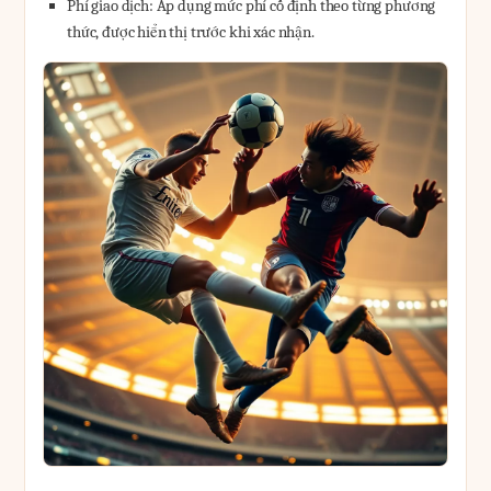
Phí giao dịch: Áp dụng mức phí cố định theo từng phương
thức, được hiển thị trước khi xác nhận.