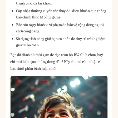
tránh bị khóa tài khoản.
Cập nhật thường xuyên các thay đổi điều khoản qua thông
báo chính thức từ cổng game.
Báo cáo ngay hành vi vi phạm để bảo vệ cộng đồng người
chơi công bằng.
Sử dụng tính năng giới hạn cá nhân để duy trì trải nghiệm
giải trí an toàn.
Bạn đã dành đủ thời gian để đọc toàn bộ B52 Club chưa, hay
chỉ mới lướt qua những dòng đầu? Hãy chia sẻ cảm nhận của
bạn dưới phần bình luận nhé!