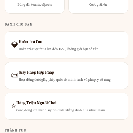
Bóng đá, tennis, eSports
Cược giải lớn
DÀNH CHO BẠN
Hoàn Trả Cao
💎
Hoàn trả cược thua lên đến 1.5%, không giới hạn số tiền.
Giấy Phép Hợp Pháp
📜
Hoạt động dưới giấy phép quốc tế, minh bạch và pháp lý rõ ràng.
Hàng Triệu Người Chơi
⭐
Cộng đồng lớn mạnh, uy tín được khẳng định qua nhiều năm.
THÀNH TỰU