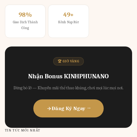
98%
49+
Giao Dịch Thành
Kênh Nạp Rút
Công
🏆 GIỜ VÀNG
Nhận Bonus KINHPHUNANO
Đừng bỏ lỡ — Khuyến mãi thể thao khủng, chơi mọi lúc mọi nơi.
Đăng Ký Ngay →
TIN TỨC MỚI NHẤT