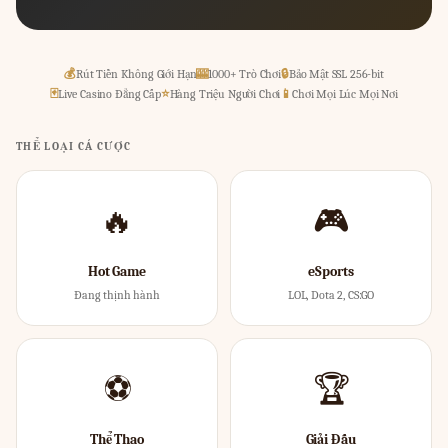
💰
Rút Tiền Không Giới Hạn
🎰
1000+ Trò Chơi
🔒
Bảo Mật SSL 256-bit
🃏
Live Casino Đẳng Cấp
⭐
Hàng Triệu Người Chơi
📱
Chơi Mọi Lúc Mọi Nơi
THỂ LOẠI CÁ CƯỢC
🔥
🎮
Hot Game
eSports
Đang thịnh hành
LOL, Dota 2, CS:GO
⚽
🏆
Thể Thao
Giải Đấu