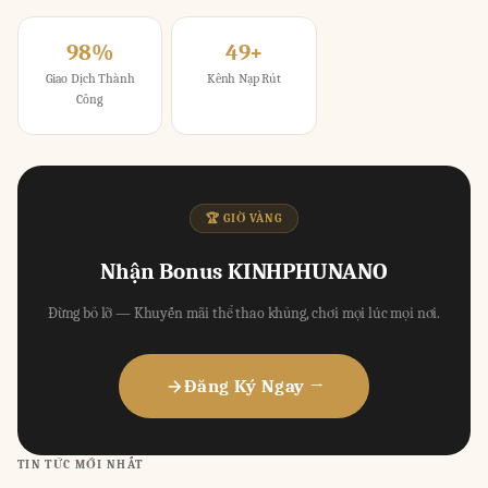
98%
49+
Giao Dịch Thành
Kênh Nạp Rút
Công
🏆 GIỜ VÀNG
Nhận Bonus KINHPHUNANO
Đừng bỏ lỡ — Khuyến mãi thể thao khủng, chơi mọi lúc mọi nơi.
Đăng Ký Ngay →
TIN TỨC MỚI NHẤT