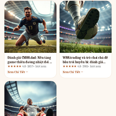
Đánh giá CM88.dad: Nền tảng
W88.trading và trò chơi chủ đề
game thiên đường nhiệt đới có
bầu trời huyền bí: đánh giá
thực sự phù hợp với bạn?
tổng quan từ góc nhìn quản lý
★★★★★
4.8 · 1857+ lượt xem
★★★★★
4.8 · 1981+ lượt xem
rủi ro
Xem Chi Tiết →
Xem Chi Tiết →