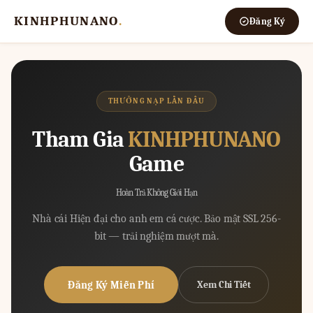
KINHPHUNANO
.
Đăng Ký
THƯỞNG NẠP LẦN ĐẦU
Tham Gia
KINHPHUNANO
Game
Hoàn Trả Không Giới Hạn
Nhà cái Hiện đại cho anh em cá cược. Bảo mật SSL 256-
bit — trải nghiệm mượt mà.
Đăng Ký Miễn Phí
Xem Chi Tiết