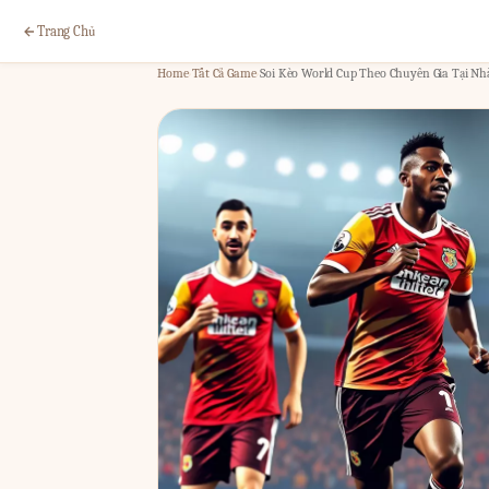
Trang Chủ
Home
›
Tất Cả Game
›
Soi Kèo World Cup Theo Chuyên Gia Tại Nhà