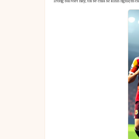
Trong bài viết này, tôi sẽ chia sẻ kinh nghiệm 