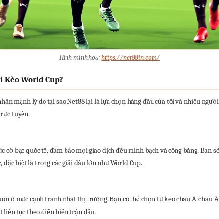
Hình minh hoạ:
https://net88in.com/
oi Kèo World Cup?
n nhấn mạnh lý do tại sao Net88 lại là lựa chọn hàng đầu của tôi và nhiều ngườ
trực tuyến.
ức cờ bạc quốc tế, đảm bảo mọi giao dịch đều minh bạch và công bằng. Bạn sẽ 
c, đặc biệt là trong các giải đấu lớn như World Cup.
uôn ở mức cạnh tranh nhất thị trường. Bạn có thể chọn từ kèo châu Á, châu Âu
 liên tục theo diễn biến trận đấu.