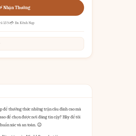
⚡ Nhận Thưởng
rả 1.5%
💳 Đa Kênh Nạp
y
ịp để thưởng thức những trận cầu đỉnh cao mà
 sao để chọn được nơi đáng tin cậy? Hãy để tôi
huẩn xác và an toàn. 😉