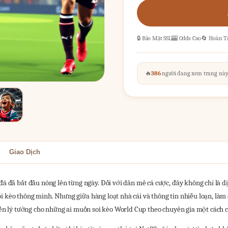
🔒 Bảo Mật SSL
🎰 Odds Cao
🔄 Hoàn T
🔥
386
người đang xem trang nà
Giao Dịch
 đã bắt đầu nóng lên từng ngày. Đối với dân mê cá cược, đây không chỉ là d
oi kèo thông minh. Nhưng giữa hàng loạt nhà cái và thông tin nhiễu loạn, làm
n lý tưởng cho những ai muốn soi kèo World Cup theo chuyên gia một cách c