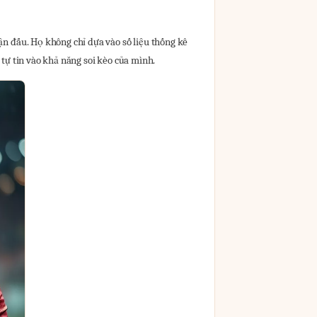
ận đấu. Họ không chỉ dựa vào số liệu thống kê
 tự tin vào khả năng soi kèo của mình.