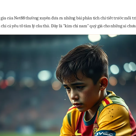
 gia của Net88 thường xuyên đưa ra những bài phân tích chi tiết trước mỗi tr
chí cả yếu tố tâm lý cầu thủ. Đây là "kim chỉ nam" quý giá cho những ai chưa