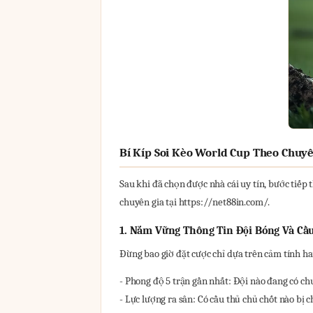
Bí Kíp Soi Kèo World Cup Theo Chuyê
Sau khi đã chọn được nhà cái uy tín, bước tiếp
chuyên gia tại https://net88in.com/.
1. Nắm Vững Thông Tin Đội Bóng Và Cầ
Đừng bao giờ đặt cược chỉ dựa trên cảm tính ha
- Phong độ 5 trận gần nhất: Đội nào đang có chu
- Lực lượng ra sân: Có cầu thủ chủ chốt nào bị 