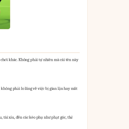
i chơi khác. Không phải tự nhiên mà cái tên này
không phải lo lắng về việc bị gian lận hay mất
, tài xỉu, đến các kèo phụ như phạt góc, thẻ