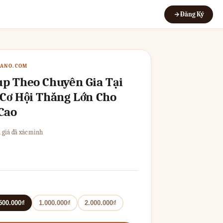
Đăng Ký
NANO.COM
up Theo Chuyên Gia Tại
 Cơ Hội Thắng Lớn Cho
Cao
nh giá đã xác minh
500.000₫
1.000.000₫
2.000.000₫