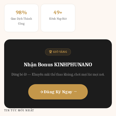
98%
49+
Giao Dịch Thành
Kênh Nạp Rút
Công
🏆 GIỜ VÀNG
Nhận Bonus KINHPHUNANO
Đừng bỏ lỡ — Khuyến mãi thể thao khủng, chơi mọi lúc mọi nơi.
Đăng Ký Ngay →
TIN TỨC MỚI NHẤT