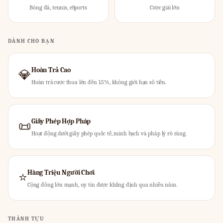
Bóng đá, tennis, eSports
Cược giải lớn
DÀNH CHO BẠN
Hoàn Trả Cao
💎
Hoàn trả cược thua lên đến 1.5%, không giới hạn số tiền.
Giấy Phép Hợp Pháp
📜
Hoạt động dưới giấy phép quốc tế, minh bạch và pháp lý rõ ràng.
Hàng Triệu Người Chơi
⭐
Cộng đồng lớn mạnh, uy tín được khẳng định qua nhiều năm.
THÀNH TỰU