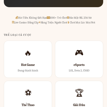
💰
Rút Tiền Không Giới Hạn
🎰
1000+ Trò Chơi
🔒
Bảo Mật SSL 256-bit
🃏
Live Casino Đẳng Cấp
⭐
Hàng Triệu Người Chơi
📱
Chơi Mọi Lúc Mọi Nơi
THỂ LOẠI CÁ CƯỢC
🔥
🎮
Hot Game
eSports
Đang thịnh hành
LOL, Dota 2, CS:GO
⚽
🏆
Thể Thao
Giải Đấu