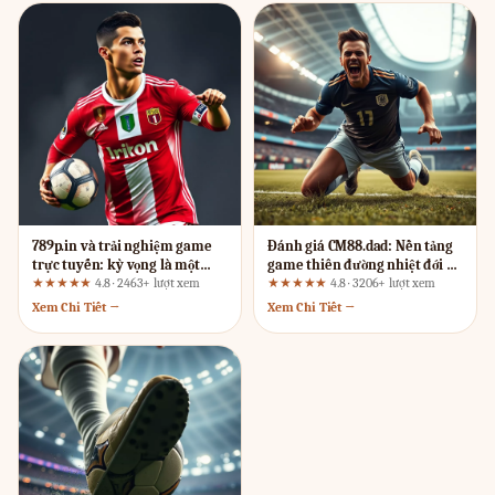
789p.in và trải nghiệm game
Đánh giá CM88.dad: Nền tảng
trực tuyến: kỳ vọng là một
game thiên đường nhiệt đới có
chuyện, tự kiểm chứng lại là
thực sự phù hợp với bạn?
★★★★★
4.8 · 2463+ lượt xem
★★★★★
4.8 · 3206+ lượt xem
chuyện khác
Xem Chi Tiết →
Xem Chi Tiết →