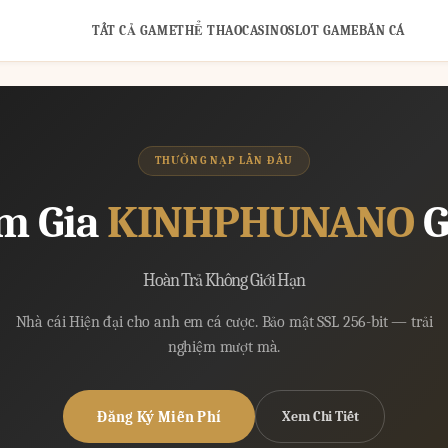
TẤT CẢ GAME
THỂ THAO
CASINO
SLOT GAME
BẮN CÁ
THƯỞNG NẠP LẦN ĐẦU
m Gia
KINHPHUNANO
G
Hoàn Trả Không Giới Hạn
Nhà cái Hiện đại cho anh em cá cược. Bảo mật SSL 256-bit — trải
nghiệm mượt mà.
Đăng Ký Miễn Phí
Xem Chi Tiết