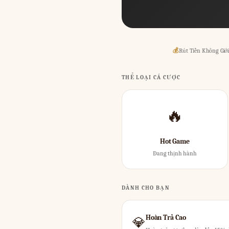
💰
Rút Tiền Không Giớ
THỂ LOẠI CÁ CƯỢC
🔥
Hot Game
Đang thịnh hành
DÀNH CHO BẠN
Hoàn Trả Cao
💎