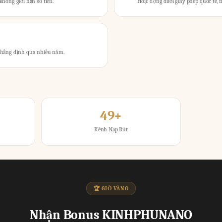
không giới hạn số tiền.
Hoạt động dưới giấy phép quốc tế, 
khẳng định qua nhiều năm.
49+
Kênh Nạp Rút
🏆 GIỜ VÀNG
Nhận Bonus KINHPHUNANO