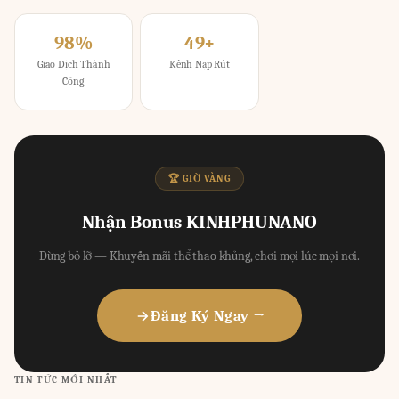
98%
49+
Giao Dịch Thành
Kênh Nạp Rút
Công
🏆 GIỜ VÀNG
Nhận Bonus KINHPHUNANO
Đừng bỏ lỡ — Khuyến mãi thể thao khủng, chơi mọi lúc mọi nơi.
Đăng Ký Ngay →
TIN TỨC MỚI NHẤT