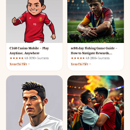
C168 Casino Mobile – Play
sc88.day Fishing Game Guide –
Anytime, Anywhere
How to Navigate Rewards,
Challenges and Gameplay Like a
★★★★★
4.8 · 3090+ lượt xem
★★★★★
4.8 · 2806+ lượt xem
Pro
Xem Chi Tiết →
Xem Chi Tiết →