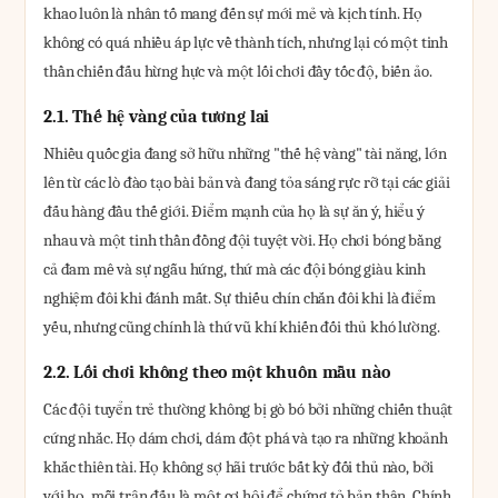
khao luôn là nhân tố mang đến sự mới mẻ và kịch tính. Họ
không có quá nhiều áp lực về thành tích, nhưng lại có một tinh
thần chiến đấu hừng hực và một lối chơi đầy tốc độ, biến ảo.
2.1. Thế hệ vàng của tương lai
Nhiều quốc gia đang sở hữu những "thế hệ vàng" tài năng, lớn
lên từ các lò đào tạo bài bản và đang tỏa sáng rực rỡ tại các giải
đấu hàng đầu thế giới. Điểm mạnh của họ là sự ăn ý, hiểu ý
nhau và một tinh thần đồng đội tuyệt vời. Họ chơi bóng bằng
cả đam mê và sự ngẫu hứng, thứ mà các đội bóng giàu kinh
nghiệm đôi khi đánh mất. Sự thiếu chín chắn đôi khi là điểm
yếu, nhưng cũng chính là thứ vũ khí khiến đối thủ khó lường.
2.2. Lối chơi không theo một khuôn mẫu nào
Các đội tuyển trẻ thường không bị gò bó bởi những chiến thuật
cứng nhắc. Họ dám chơi, dám đột phá và tạo ra những khoảnh
khắc thiên tài. Họ không sợ hãi trước bất kỳ đối thủ nào, bởi
với họ, mỗi trận đấu là một cơ hội để chứng tỏ bản thân. Chính