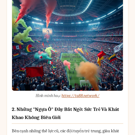
Hình minh hoạ:
https://ta88.network/
2. Những "Ngựa Ô" Đầy Bất Ngờ: Sức Trẻ Và Khát
Khao Không Biên Giới
Bên cạnh những thế lực cũ, các đội tuyển trẻ trung, giàu khát