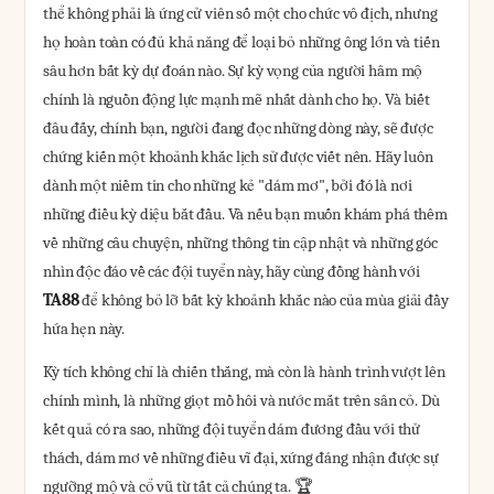
thể không phải là ứng cử viên số một cho chức vô địch, nhưng
họ hoàn toàn có đủ khả năng để loại bỏ những ông lớn và tiến
sâu hơn bất kỳ dự đoán nào. Sự kỳ vọng của người hâm mộ
chính là nguồn động lực mạnh mẽ nhất dành cho họ. Và biết
đâu đấy, chính bạn, người đang đọc những dòng này, sẽ được
chứng kiến một khoảnh khắc lịch sử được viết nên. Hãy luôn
dành một niềm tin cho những kẻ "dám mơ", bởi đó là nơi
những điều kỳ diệu bắt đầu. Và nếu bạn muốn khám phá thêm
về những câu chuyện, những thông tin cập nhật và những góc
nhìn độc đáo về các đội tuyển này, hãy cùng đồng hành với
TA88
để không bỏ lỡ bất kỳ khoảnh khắc nào của mùa giải đầy
hứa hẹn này.
Kỳ tích không chỉ là chiến thắng, mà còn là hành trình vượt lên
chính mình, là những giọt mồ hôi và nước mắt trên sân cỏ. Dù
kết quả có ra sao, những đội tuyển dám đương đầu với thử
thách, dám mơ về những điều vĩ đại, xứng đáng nhận được sự
ngưỡng mộ và cổ vũ từ tất cả chúng ta. 🏆