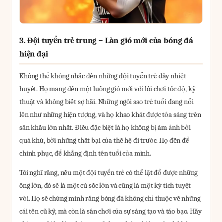
3. Đội tuyển trẻ trung – Làn gió mới của bóng đá
hiện đại
Không thể không nhắc đến những đội tuyển trẻ đầy nhiệt
huyết. Họ mang đến một luồng gió mới với lối chơi tốc độ, kỹ
thuật và không biết sợ hãi. Những ngôi sao trẻ tuổi đang nổi
lên như những hiện tượng, và họ khao khát được tỏa sáng trên
sân khấu lớn nhất. Điều đặc biệt là họ không bị ám ảnh bởi
quá khứ, bởi những thất bại của thế hệ đi trước. Họ đến để
chinh phục, để khẳng định tên tuổi của mình.
Tôi nghĩ rằng, nếu một đội tuyển trẻ có thể lật đổ được những
ông lớn, đó sẽ là một cú sốc lớn và cũng là một kỳ tích tuyệt
vời. Họ sẽ chứng minh rằng bóng đá không chỉ thuộc về những
cái tên cũ kỹ, mà còn là sân chơi của sự sáng tạo và táo bạo. Hãy