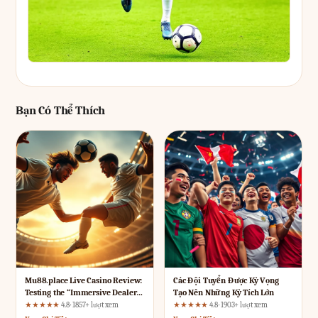
Bạn Có Thể Thích
Mu88.place Live Casino Review:
Các Đội Tuyển Được Kỳ Vọng
Testing the “Immersive Dealer”
Tạo Nên Những Kỳ Tích Lớn
Promise Against Reality
★★★★★
4.8 · 1857+ lượt xem
★★★★★
4.8 · 1903+ lượt xem