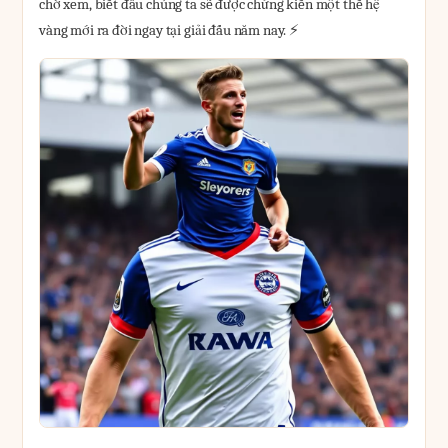
chờ xem, biết đâu chúng ta sẽ được chứng kiến một thế hệ
vàng mới ra đời ngay tại giải đấu năm nay. ⚡