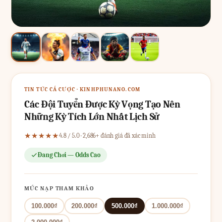
TIN TỨC CÁ CƯỢC · KINHPHUNANO.COM
Các Đội Tuyển Được Kỳ Vọng Tạo Nên
Những Kỳ Tích Lớn Nhất Lịch Sử
★★★★★
4.8 / 5.0 · 2,686+ đánh giá đã xác minh
Đang Chơi — Odds Cao
MỨC NẠP THAM KHẢO
100.000₫
200.000₫
500.000₫
1.000.000₫