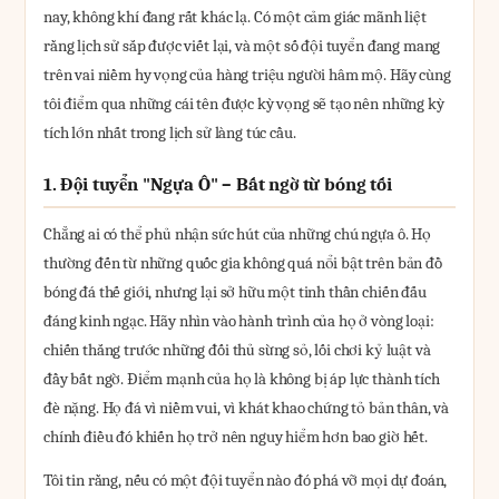
nay, không khí đang rất khác lạ. Có một cảm giác mãnh liệt
rằng lịch sử sắp được viết lại, và một số đội tuyển đang mang
trên vai niềm hy vọng của hàng triệu người hâm mộ. Hãy cùng
tôi điểm qua những cái tên được kỳ vọng sẽ tạo nên những kỳ
tích lớn nhất trong lịch sử làng túc cầu.
1. Đội tuyển "Ngựa Ô" – Bất ngờ từ bóng tối
Chẳng ai có thể phủ nhận sức hút của những chú ngựa ô. Họ
thường đến từ những quốc gia không quá nổi bật trên bản đồ
bóng đá thế giới, nhưng lại sở hữu một tinh thần chiến đấu
đáng kinh ngạc. Hãy nhìn vào hành trình của họ ở vòng loại:
chiến thắng trước những đối thủ sừng sỏ, lối chơi kỷ luật và
đầy bất ngờ. Điểm mạnh của họ là không bị áp lực thành tích
đè nặng. Họ đá vì niềm vui, vì khát khao chứng tỏ bản thân, và
chính điều đó khiến họ trở nên nguy hiểm hơn bao giờ hết.
Tôi tin rằng, nếu có một đội tuyển nào đó phá vỡ mọi dự đoán,