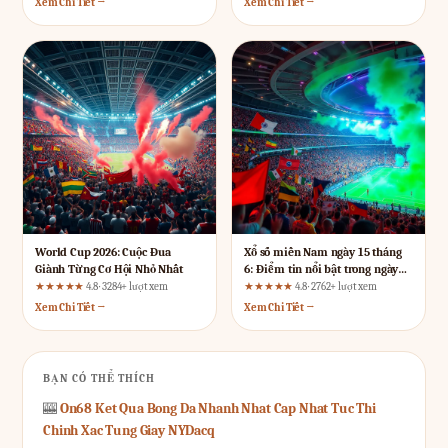
Xem Chi Tiết →
Xem Chi Tiết →
World Cup 2026: Cuộc Đua
Xổ số miền Nam ngày 15 tháng
Giành Từng Cơ Hội Nhỏ Nhất
6: Điểm tin nổi bật trong ngày
hôm nay
★★★★★
4.8 · 3284+ lượt xem
★★★★★
4.8 · 2762+ lượt xem
Xem Chi Tiết →
Xem Chi Tiết →
BẠN CÓ THỂ THÍCH
🎰
On68 Ket Qua Bong Da Nhanh Nhat Cap Nhat Tuc Thi
Chinh Xac Tung Giay NYDacq