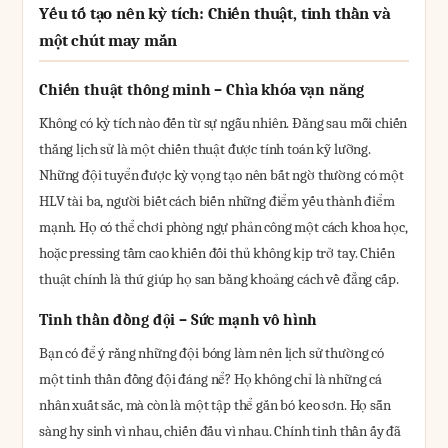
Yếu tố tạo nên kỳ tích: Chiến thuật, tinh thần và
một chút may mắn
Chiến thuật thông minh – Chìa khóa vạn năng
Không có kỳ tích nào đến từ sự ngẫu nhiên. Đằng sau mỗi chiến
thắng lịch sử là một chiến thuật được tính toán kỹ lưỡng.
Những đội tuyển được kỳ vọng tạo nên bất ngờ thường có một
HLV tài ba, người biết cách biến những điểm yếu thành điểm
mạnh. Họ có thể chơi phòng ngự phản công một cách khoa học,
hoặc pressing tầm cao khiến đối thủ không kịp trở tay. Chiến
thuật chính là thứ giúp họ san bằng khoảng cách về đẳng cấp.
Tinh thần đồng đội – Sức mạnh vô hình
Bạn có để ý rằng những đội bóng làm nên lịch sử thường có
một tinh thần đồng đội đáng nể? Họ không chỉ là những cá
nhân xuất sắc, mà còn là một tập thể gắn bó keo sơn. Họ sẵn
sàng hy sinh vì nhau, chiến đấu vì nhau. Chính tinh thần ấy đã