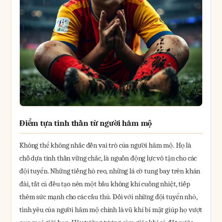
Điểm tựa tinh thần từ người hâm mộ
Không thể không nhắc đến vai trò của người hâm mộ. Họ là
chỗ dựa tinh thần vững chắc, là nguồn động lực vô tận cho các
đội tuyển. Những tiếng hò reo, những lá cờ tung bay trên khán
đài, tất cả đều tạo nên một bầu không khí cuồng nhiệt, tiếp
thêm sức mạnh cho các cầu thủ. Đối với những đội tuyển nhỏ,
tình yêu của người hâm mộ chính là vũ khí bí mật giúp họ vượt