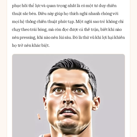
phục hồi thể lực và quan trọng nhất là có một tư duy chiến
thuật sắc bén. Điều này giúp họ thích nghi nhanh chóng với
mọi hệ thống chiến thuật phức tạp. Một ngôi sao trẻ không chỉ
chạy theo trái bóng, mà còn đọc được cả thế trận, biết khi nào
nên pressing, khi nào nên lùi sâu. Đó là thứ vũ khí lợi hại khiến
họ trở nên khác biệt.