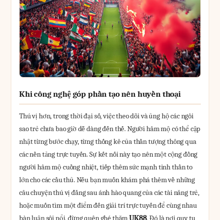
Khi công nghệ góp phần tạo nên huyền thoại
Thú vị hơn, trong thời đại số, việc theo dõi và ủng hộ các ngôi
sao trẻ chưa bao giờ dễ dàng đến thế. Người hâm mộ có thể cập
nhật từng bước chạy, từng thống kê của thần tượng thông qua
các nền tảng trực tuyến. Sự kết nối này tạo nên một cộng đồng
người hâm mộ cuồng nhiệt, tiếp thêm sức mạnh tinh thần to
lớn cho các cầu thủ. Nếu bạn muốn khám phá thêm về những
câu chuyện thú vị đằng sau ánh hào quang của các tài năng trẻ,
hoặc muốn tìm một điểm đến giải trí trực tuyến để cùng nhau
bàn luận sôi nổi, đừng quên ghé thăm
UK88
. Đó là nơi quy tụ