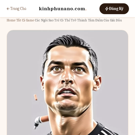
kinhphunano.com
.
Trang Chủ
Đăng Ký
Home
›
Tất Cả Game
›
Các Ngôi Sao Trẻ Có Thể Trở Thành Tâm Điểm Của Giải Đấu