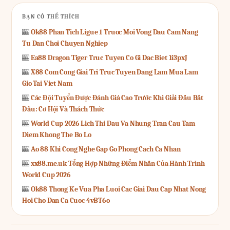
BẠN CÓ THỂ THÍCH
🎰
Ok88 Phan Tich Ligue 1 Truoc Moi Vong Dau Cam Nang
Tu Dan Choi Chuyen Nghiep
🎰
Ea88 Dragon Tiger Truc Tuyen Co Gi Dac Biet 1i3pxJ
🎰
X88 Com Cong Giai Tri Truc Tuyen Dang Lam Mua Lam
Gio Tai Viet Nam
🎰
Các Đội Tuyển Được Đánh Giá Cao Trước Khi Giải Đấu Bắt
Đầu: Cơ Hội Và Thách Thức
🎰
World Cup 2026 Lich Thi Dau Va Nhung Tran Cau Tam
Diem Khong The Bo Lo
🎰
Ao 88 Khi Cong Nghe Gap Go Phong Cach Ca Nhan
🎰
xx88.me.uk Tổng Hợp Những Điểm Nhấn Của Hành Trình
World Cup 2026
🎰
Ok88 Thong Ke Vua Pha Luoi Cac Giai Dau Cap Nhat Nong
Hoi Cho Dan Ca Cuoc 4vBT6o