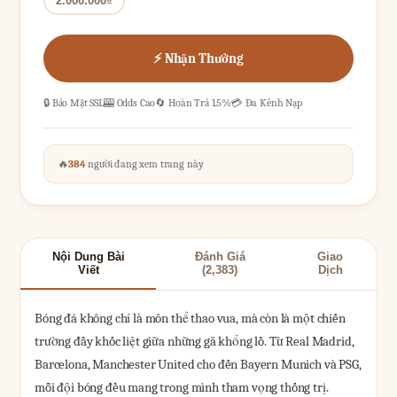
2.000.000₫
⚡ Nhận Thưởng
🔒 Bảo Mật SSL
🎰 Odds Cao
🔄 Hoàn Trả 1.5%
💳 Đa Kênh Nạp
🔥
384
người đang xem trang này
Nội Dung Bài
Đánh Giá
Giao
Viết
(2,383)
Dịch
Bóng đá không chỉ là môn thể thao vua, mà còn là một chiến
trường đầy khốc liệt giữa những gã khổng lồ. Từ Real Madrid,
Barcelona, Manchester United cho đến Bayern Munich và PSG,
mỗi đội bóng đều mang trong mình tham vọng thống trị.