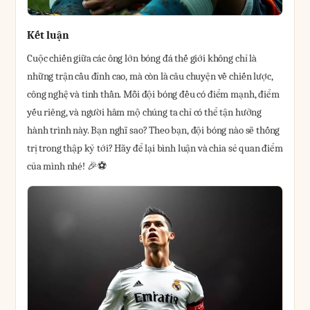
Kết luận
Cuộc chiến giữa các ông lớn bóng đá thế giới không chỉ là
những trận cầu đỉnh cao, mà còn là câu chuyện về chiến lược,
công nghệ và tinh thần. Mỗi đội bóng đều có điểm mạnh, điểm
yếu riêng, và người hâm mộ chúng ta chỉ có thể tận hưởng
hành trình này. Bạn nghĩ sao? Theo bạn, đội bóng nào sẽ thống
trị trong thập kỷ tới? Hãy để lại bình luận và chia sẻ quan điểm
của mình nhé! 🎉⚽