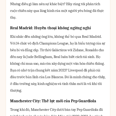
Nhưng điều gì làm nên sự khác biệt? Hãy cùng tôi phân tích
cuộc chiến này qua lăng kính của một người yêu bóng đá thực
thụ.
Real Madrid: Huyền thoại không ngừng nghỉ
Khi nhắc đến những ông lớn, không thể bỏ qua Real Madrid.
Với 14 chức vô địch Champions League, họ là biểu tượng của sự
bền bỉ và đẳng cấp. Từ thời Galácticos với Zidane, Ronaldo cho
đến nay là Jude Bellingham, Real luôn biết cách tái sinh. Họ
không chỉ mua sao, mà còn xây dựng một văn hóa chiến thắng.
Bạn có nhớ trận chung kết năm 2022? Liverpool đã phải cúi
đầu trước bản lĩnh của Los Blancos. Đó là minh chứng cho thấy,
ở đấu trường này, kinh nghiệm và tinh thần mới là vũ khí tối
thượng.
Manchester City: Thế lực mới của Pep Guardiola
Trong khi đó, Manchester City dưới bàn tay Pep Guardiola đã