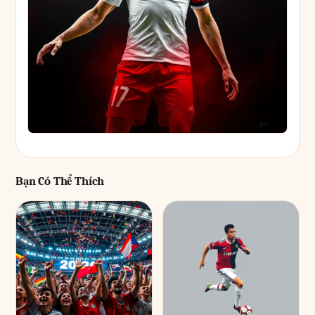
Bạn Có Thể Thích