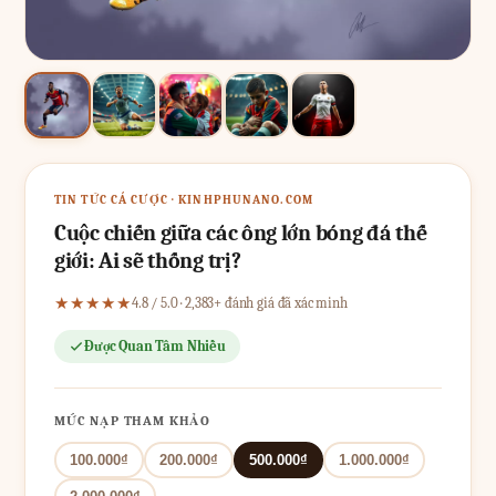
TIN TỨC CÁ CƯỢC · KINHPHUNANO.COM
Cuộc chiến giữa các ông lớn bóng đá thế
giới: Ai sẽ thống trị?
★★★★★
4.8 / 5.0 · 2,383+ đánh giá đã xác minh
Được Quan Tâm Nhiều
MỨC NẠP THAM KHẢO
100.000₫
200.000₫
500.000₫
1.000.000₫