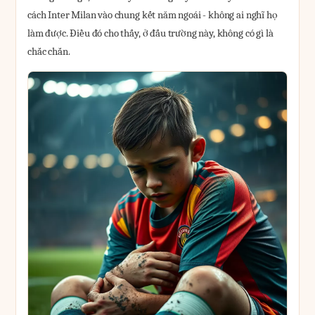
cách Inter Milan vào chung kết năm ngoái - không ai nghĩ họ
làm được. Điều đó cho thấy, ở đấu trường này, không có gì là
chắc chắn.