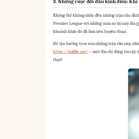
3. Những cuộc đối đầu kinh điển: Khi l
Không thể không nhắc đến những trận cầu đỉnh 
Premier League với những màn so tài nảy lửa 
khoảnh khắc đó đã làm nên huyền thoại.
Để tận hưởng trọn vẹn những trận cầu này, nhi
https://da88e.net/
– một địa chỉ đáng tin cậy c
thực!