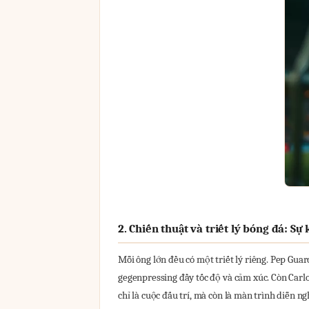
2. Chiến thuật và triết lý bóng đá: Sự
Mỗi ông lớn đều có một triết lý riêng. Pep Gua
gegenpressing đầy tốc độ và cảm xúc. Còn Carlo 
chỉ là cuộc đấu trí, mà còn là màn trình diễn ng