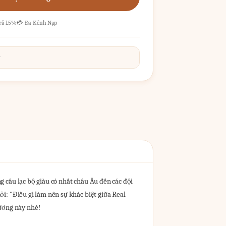
rả 1.5%
💳 Đa Kênh Nạp
y
g câu lạc bộ giàu có nhất châu Âu đến các đội
ỏi: "Điều gì làm nên sự khác biệt giữa Real
ương này nhé!