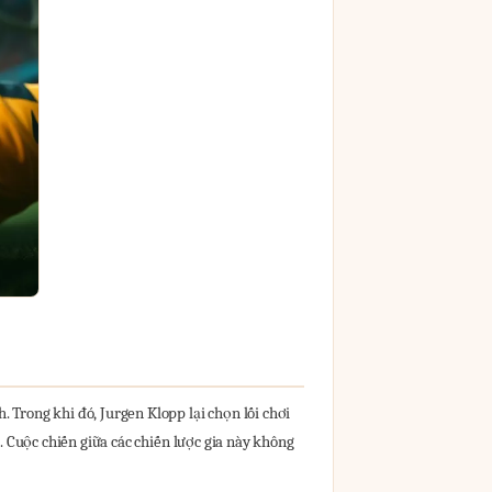
 Trong khi đó, Jurgen Klopp lại chọn lối chơi
ủ. Cuộc chiến giữa các chiến lược gia này không