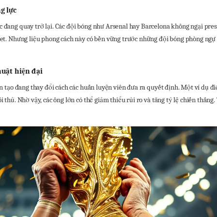
ng lực
 đang quay trở lại. Các đội bóng như Arsenal hay Barcelona không ngại press
met. Nhưng liệu phong cách này có bền vững trước những đội bóng phòng ngự 
huật hiện đại
n tạo đang thay đổi cách các huấn luyện viên đưa ra quyết định. Một ví dụ điể
 thủ. Nhờ vậy, các ông lớn có thể giảm thiểu rủi ro và tăng tỷ lệ chiến thắng.