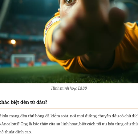
Hình minh hoạ: DA88
 khác biệt đến từ đâu?
rdiola mang đến thứ bóng đá kiểm soát, nơi mọi đường chuyền đều có chủ đích.
Ancelotti? Ông là bậc thầy của sự linh hoạt, biết cách tối ưu hóa từng cầu th
hệ thuật đỉnh cao.