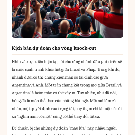
Kịch bản dự đoán cho vòng knock-out
Nhìn vào cục diện hiện tại, tôi cho rằng nhánh đấu phía trên sẽ
là cuộc cạnh tranh khốc liệt giữa Brazil và Pháp. Trong khi đó,
nhánh dưới có thể chứng kiến màn so tài đỉnh cao giữa
Argentina và Anh. Một trận chung kết trong mơ giữa Brazil và
Argentina là hoàn toàn có thể xảy ra. Tuy nhiên, như đã nói,
bóng đá là môn thể thao của những bất ngờ. Một sai lầm cá
nhân, một quyết định của trọng tài, hay thậm chí là một cú sút
xa "nghìn năm có một" cũng có thể thay đổi tất cả.
Để chuẩn bị cho những dự đoán "máu lửa" này, nhiều người