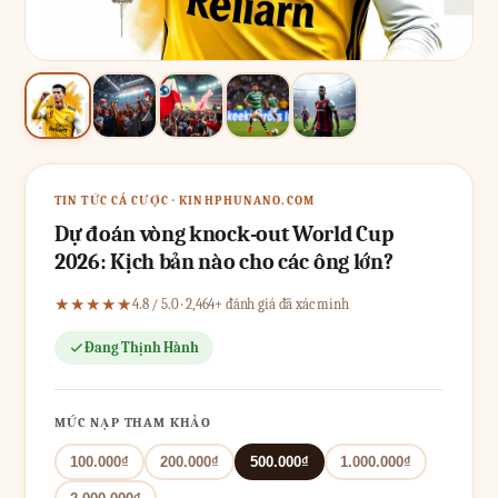
TIN TỨC CÁ CƯỢC · KINHPHUNANO.COM
Dự đoán vòng knock-out World Cup
2026: Kịch bản nào cho các ông lớn?
★★★★★
4.8 / 5.0 · 2,464+ đánh giá đã xác minh
Đang Thịnh Hành
MỨC NẠP THAM KHẢO
100.000₫
200.000₫
500.000₫
1.000.000₫