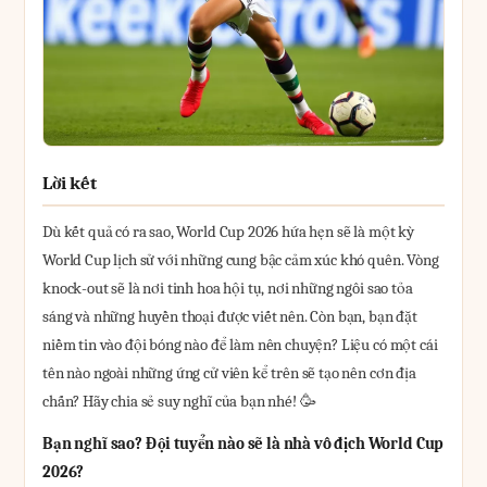
Lời kết
Dù kết quả có ra sao, World Cup 2026 hứa hẹn sẽ là một kỳ
World Cup lịch sử với những cung bậc cảm xúc khó quên. Vòng
knock-out sẽ là nơi tinh hoa hội tụ, nơi những ngôi sao tỏa
sáng và những huyền thoại được viết nên. Còn bạn, bạn đặt
niềm tin vào đội bóng nào để làm nên chuyện? Liệu có một cái
tên nào ngoài những ứng cử viên kể trên sẽ tạo nên cơn địa
chấn? Hãy chia sẻ suy nghĩ của bạn nhé! 🥳
Bạn nghĩ sao? Đội tuyển nào sẽ là nhà vô địch World Cup
2026?