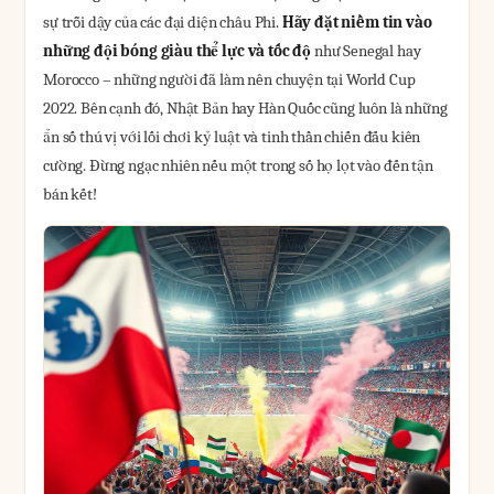
sự trỗi dậy của các đại diện châu Phi.
Hãy đặt niềm tin vào
những đội bóng giàu thể lực và tốc độ
như Senegal hay
Morocco – những người đã làm nên chuyện tại World Cup
2022. Bên cạnh đó, Nhật Bản hay Hàn Quốc cũng luôn là những
ẩn số thú vị với lối chơi kỷ luật và tinh thần chiến đấu kiên
cường. Đừng ngạc nhiên nếu một trong số họ lọt vào đến tận
bán kết!