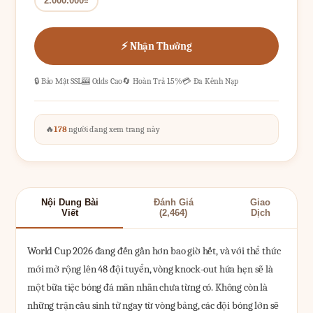
2.000.000₫
⚡ Nhận Thưởng
🔒 Bảo Mật SSL
🎰 Odds Cao
🔄 Hoàn Trả 1.5%
💳 Đa Kênh Nạp
🔥
178
người đang xem trang này
Nội Dung Bài
Đánh Giá
Giao
Viết
(2,464)
Dịch
World Cup 2026 đang đến gần hơn bao giờ hết, và với thể thức
mới mở rộng lên 48 đội tuyển, vòng knock-out hứa hẹn sẽ là
một bữa tiệc bóng đá mãn nhãn chưa từng có. Không còn là
những trận cầu sinh tử ngay từ vòng bảng, các đội bóng lớn sẽ