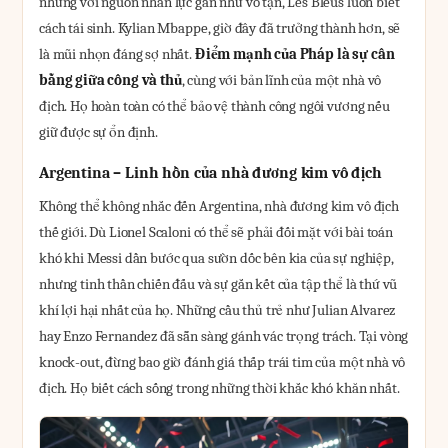
nhưng với nguồn nhân lực gần như vô tận, Les Bleus luôn biết
cách tái sinh. Kylian Mbappe, giờ đây đã trưởng thành hơn, sẽ
là mũi nhọn đáng sợ nhất.
Điểm mạnh của Pháp là sự cân
bằng giữa công và thủ
, cùng với bản lĩnh của một nhà vô
địch. Họ hoàn toàn có thể bảo vệ thành công ngôi vương nếu
giữ được sự ổn định.
Argentina – Linh hồn của nhà đương kim vô địch
Không thể không nhắc đến Argentina, nhà đương kim vô địch
thế giới. Dù Lionel Scaloni có thể sẽ phải đối mặt với bài toán
khó khi Messi dần bước qua sườn dốc bên kia của sự nghiệp,
nhưng tinh thần chiến đấu và sự gắn kết của tập thể là thứ vũ
khí lợi hại nhất của họ. Những cầu thủ trẻ như Julian Alvarez
hay Enzo Fernandez đã sẵn sàng gánh vác trọng trách. Tại vòng
knock-out, đừng bao giờ đánh giá thấp trái tim của một nhà vô
địch. Họ biết cách sống trong những thời khắc khó khăn nhất.