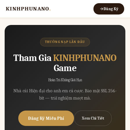
KINHPHUNANO
.
Đăng Ký
THƯỞNG NẠP LẦN ĐẦU
Tham Gia
KINHPHUNANO
Game
Hoàn Trả Không Giới Hạn
Nhà cái Hiện đại cho anh em cá cược. Bảo mật SSL 256-
bit — trải nghiệm mượt mà.
Đăng Ký Miễn Phí
Xem Chi Tiết