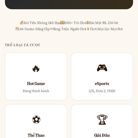
💰
Rút Tiền Không Giới Hạn
🎰
1000+ Trò Chơi
🔒
Bảo Mật SSL 256-bit
🃏
Live Casino Đẳng Cấp
⭐
Hàng Triệu Người Chơi
📱
Chơi Mọi Lúc Mọi Nơi
THỂ LOẠI CÁ CƯỢC
🔥
🎮
Hot Game
eSports
Đang thịnh hành
LOL, Dota 2, CS:GO
⚽
🏆
Thể Thao
Giải Đấu