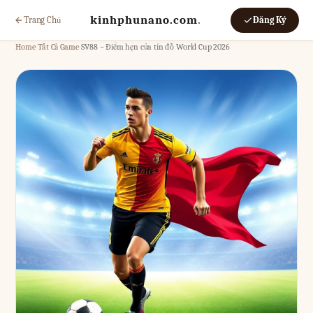
kinhphunano.com
.
Trang Chủ
Đăng Ký
Home
›
Tất Cả Game
›
SV88 – Điểm hẹn của tín đồ World Cup 2026