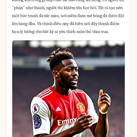
"phán" như thánh, người thì khiêm tốn học hỏi. Tất cả tạo nên
một bức tranh đa sắc màu, nơi niềm đam mê bóng đá được đặt
lên hàng đầu. Và chính điều này đã biến nơi đây thành điểm
hẹn lý tưởng cho bất kỳ ai yêu thích môn thể thao vua.