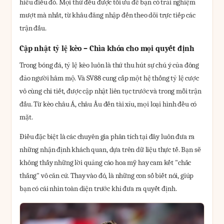
hiểu điều đó. Mọi thứ đều được tối ưu để bạn có trải nghiệm
mượt mà nhất, từ khâu đăng nhập đến theo dõi trực tiếp các
trận đấu.
Cập nhật tỷ lệ kèo – Chìa khóa cho mọi quyết định
Trong bóng đá, tỷ lệ kèo luôn là thứ thu hút sự chú ý của đông
đảo người hâm mộ. Và SV88 cung cấp một hệ thống tỷ lệ cược
vô cùng chi tiết, được cập nhật liên tục trước và trong mỗi trận
đấu. Từ kèo châu Á, châu Âu đến tài xỉu, mọi loại hình đều có
mặt.
Điều đặc biệt là các chuyên gia phân tích tại đây luôn đưa ra
những nhận định khách quan, dựa trên dữ liệu thực tế. Bạn sẽ
không thấy những lời quảng cáo hoa mỹ hay cam kết "chắc
thắng" vô căn cứ. Thay vào đó, là những con số biết nói, giúp
bạn có cái nhìn toàn diện trước khi đưa ra quyết định.