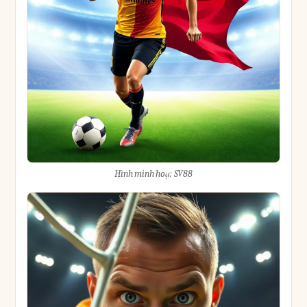
Hình minh hoạ: SV88