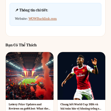
📌 Thông tin chi tiết:
Website:
WOWBacklink.com
Bạn Có Thể Thích
Lottery Prize Updates and
Chung kết World Cup 2026 và
Reviews on go88.bot: What the
bài toán bảo vệ khoảng trống sau