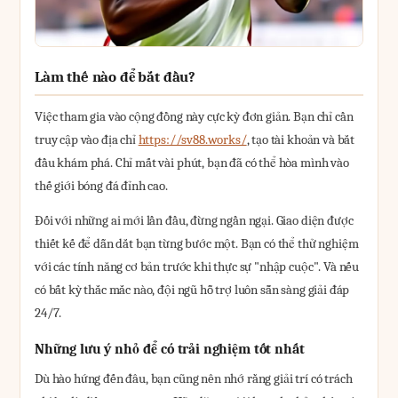
Làm thế nào để bắt đầu?
Việc tham gia vào cộng đồng này cực kỳ đơn giản. Bạn chỉ cần
truy cập vào địa chỉ
https://sv88.works/
, tạo tài khoản và bắt
đầu khám phá. Chỉ mất vài phút, bạn đã có thể hòa mình vào
thế giới bóng đá đỉnh cao.
Đối với những ai mới lần đầu, đừng ngần ngại. Giao diện được
thiết kế để dẫn dắt bạn từng bước một. Bạn có thể thử nghiệm
với các tính năng cơ bản trước khi thực sự "nhập cuộc". Và nếu
có bất kỳ thắc mắc nào, đội ngũ hỗ trợ luôn sẵn sàng giải đáp
24/7.
Những lưu ý nhỏ để có trải nghiệm tốt nhất
Dù hào hứng đến đâu, bạn cũng nên nhớ rằng giải trí có trách