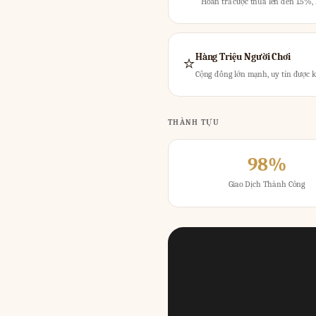
Hoàn trả cược thua lên đến 1.5%, 
Hàng Triệu Người Chơi
⭐
Cộng đồng lớn mạnh, uy tín được 
THÀNH TỰU
98%
Giao Dịch Thành Công