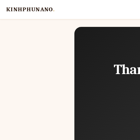
KINHPHUNANO
.
Tha