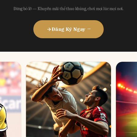
Đừng bỏ lỡ — Khuyến mãi thể thao khủng, chơi mọi lúc mọi nơi.
Đăng Ký Ngay →