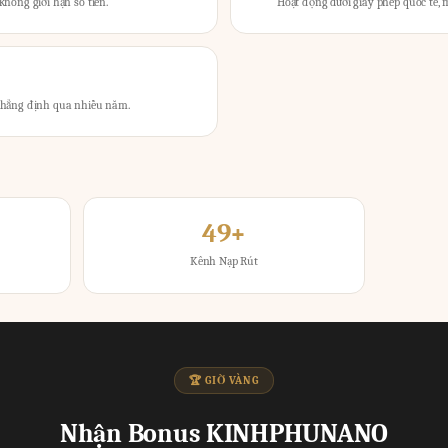
không giới hạn số tiền.
Hoạt động dưới giấy phép quốc tế, 
khẳng định qua nhiều năm.
49+
Kênh Nạp Rút
🏆 GIỜ VÀNG
Nhận Bonus KINHPHUNANO