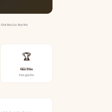

Chơi Mọi Lúc Mọi Nơi
🏆
Giải Đấu
Cược giải lớn