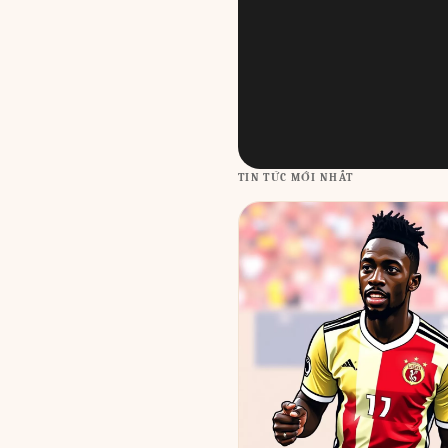
TIN TỨC MỚI NHẤT