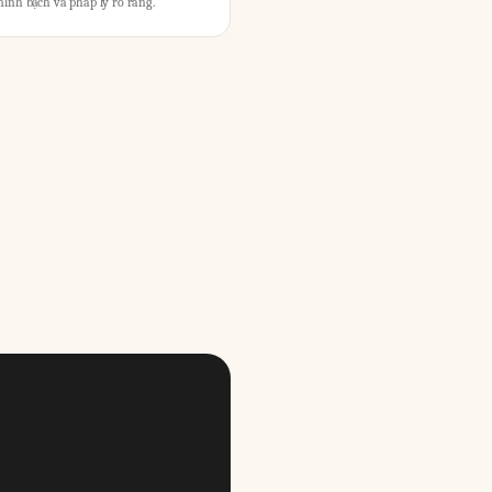
minh bạch và pháp lý rõ ràng.