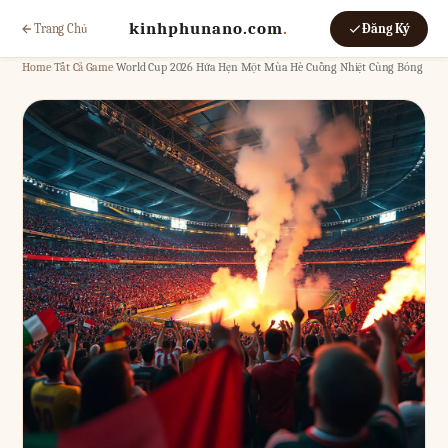
kinhphunano.com
.
Trang Chủ
Đăng Ký
Home
›
Tất Cả Game
›
World Cup 2026 Hứa Hẹn Một Mùa Hè Cuồng Nhiệt Cùng Bóng