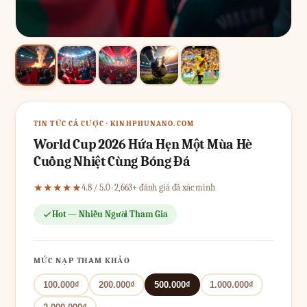
TIN TỨC CÁ CƯỢC · KINHPHUNANO.COM
World Cup 2026 Hứa Hẹn Một Mùa Hè
Cuồng Nhiệt Cùng Bóng Đá
★★★★★
4.8 / 5.0 · 2,663+ đánh giá đã xác minh
Hot — Nhiều Người Tham Gia
MỨC NẠP THAM KHẢO
100.000₫
200.000₫
500.000₫
1.000.000₫