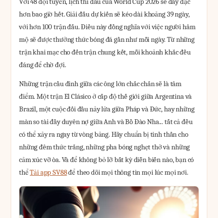
Với 48 đội tuyển, lịch thi đấu của World Cup 2026 sẽ dày đặc
hơn bao giờ hết. Giải đấu dự kiến sẽ kéo dài khoảng 39 ngày,
với hơn 100 trận đấu. Điều này đồng nghĩa với việc người hâm
mộ sẽ được thưởng thức bóng đá gần như mỗi ngày. Từ những
trận khai mạc cho đến trận chung kết, mỗi khoảnh khắc đều
đáng để chờ đợi.
Những trận cầu đinh giữa các ông lớn chắc chắn sẽ là tâm
điểm. Một trận El Clásico ở cấp độ thế giới giữa Argentina và
Brazil, một cuộc đối đầu nảy lửa giữa Pháp và Đức, hay những
màn so tài đầy duyên nợ giữa Anh và Bồ Đào Nha... tất cả đều
có thể xảy ra ngay từ vòng bảng. Hãy chuẩn bị tinh thần cho
những đêm thức trắng, những pha bóng nghẹt thở và những
cảm xúc vỡ òa. Và để không bỏ lỡ bất kỳ diễn biến nào, bạn có
thể
Tải app SV88
để theo dõi mọi thông tin mọi lúc mọi nơi.