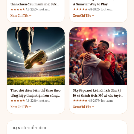
thần chiến đấu mạnh mẽ: Sức
A Smarter Way to Play
mạnh nào đứng sau những pha
★★★★★
4.8 · 2263+ lượt xem
★★★★★
4.8 · 1832+ lượt xem
bóng nghẹt thở?
Xem Chi Tiết →
Xem Chi Tiết →
Theo dõi diễn biến thể thao theo
Sky88go.net kết nối lịch đấu, tỷ
từng hiệp thuận tiện hơn cùng
lệ và thành tích: Mổ xẻ các tuyên
lu88pro.net: Phân tích các tuyên
bố quảng cáo bằng danh sách
★★★★★
4.8 · 2246+ lượt xem
★★★★★
4.8 · 2479+ lượt xem
bố quảng cáo
tiêu chí cần xác minh
Xem Chi Tiết →
Xem Chi Tiết →
BẠN CÓ THỂ THÍCH