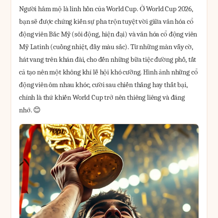
Người hâm mộ là linh hồn của World Cup. Ở World Cup 2026,
bạn sẽ được chứng kiến sự pha trộn tuyệt vời giữa văn hóa cổ
động viên Bắc Mỹ (sôi động, hiện đại) và văn hóa cổ động viên
Mỹ Latinh (cuồng nhiệt, đầy màu sắc). Từ những màn vẫy cờ,
hát vang trên khán đài, cho đến những bữa tiệc đường phố, tất
cả tạo nên một không khí lễ hội khó cưỡng. Hình ảnh những cổ
động viên ôm nhau khóc, cười sau chiến thắng hay thất bại,
chính là thứ khiến World Cup trở nên thiêng liêng và đáng
nhớ. 😊