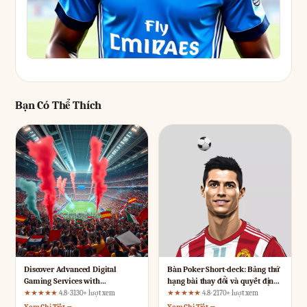
Bạn Có Thể Thích
Discover Advanced Digital
Bàn Poker Short-deck: Bảng thứ
Gaming Services with
hạng bài thay đổi và quyết định
thabet6.vip: An Independent
nhanh hơn cho người chơi tại
★★★★★
4.8 · 3130+ lượt xem
★★★★★
4.8 · 2170+ lượt xem
Review
88goo.info