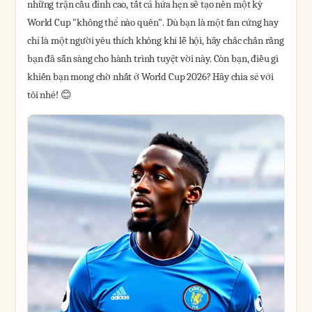
những trận cầu đỉnh cao, tất cả hứa hẹn sẽ tạo nên một kỳ
World Cup "không thể nào quên". Dù bạn là một fan cứng hay
chỉ là một người yêu thích không khí lễ hội, hãy chắc chắn rằng
bạn đã sẵn sàng cho hành trình tuyệt vời này. Còn bạn, điều gì
khiến bạn mong chờ nhất ở World Cup 2026? Hãy chia sẻ với
tôi nhé! 😊