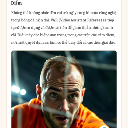
Điểm
Không thể không nhắc đến vai trò ngày càng lớn của công nghệ
trong bóng đá hiện đại. VAR (Video Assistant Referee) sẽ tiếp
tục được sử dụng và được cải tiến để giảm thiểu những tranh
cãi. Điều này đặc biệt quan trọng trong các trận cầu tâm điểm,
nơi một quyết định sai lầm có thể thay đổi cả cục diện giải đấu.