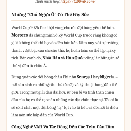
Hình minh hoạ:
https://tx88mb.com/
Những "Chú Ngựa Ô" Có Thể Gây Sốc
World Cup 2026 là cơ hội vàng cho các đội bóng yếu thế hơn.
Morocco
đã chứng minh ở kỳ World Cup trước rằng không có
gì là không thể khi họ vào đến bán kết. Năm nay, với sự trưởng
thành vượt bậc của các cầu thủ, họ hoàn toàn có thể lặp lại kỳ
tích. Bên cạnh đó,
Nhật Bản
và
Hàn Quốc
cũng là những ẩn số
thú vị đến từ châu Á.
Đừng quên các đội bóng châu Phi như
Senegal
hay
Nigeria
–
nơi sản sinh ra những cầu thủ tốc độ và kỹ thuật hàng đầu thế
giới. Trong một giải đấu dài hơi, sự bền bỉ và tinh thần chiến
đấu của họ có thể tạo nên những cơn địa chấn thực sự. Tôi cá là
sẽ có ít nhất một đội bóng "lạ" lọt vào tứ kết, và đó mới là điều
làm nên sức hấp dẫn của World Cup.
Công Nghệ VAR Và Tác Động Đến Các Trận Cầu Tâm