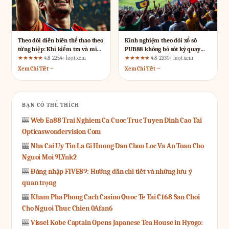
Theo dõi diễn biến thể thao theo
Kinh nghiệm theo dõi xổ số
từng hiệp: Khi kiểm tra và minh
PUB88 không bỏ sót kỳ quay
bạch là ưu tiên hàng đầu
quan trọng
★★★★★
4.8 · 2254+ lượt xem
★★★★★
4.8 · 2330+ lượt xem
Xem Chi Tiết →
Xem Chi Tiết →
BẠN CÓ THỂ THÍCH
🎰
Web Ea88 Trai Nghiem Ca Cuoc Truc Tuyen Dinh Cao Tai
Opticaswondervision Com
🎰
Nha Cai Uy Tin La Gi Huong Dan Chon Loc Va An Toan Cho
Nguoi Moi 9LYnk2
🎰
Đăng nhập FIVE89: Hướng dẫn chi tiết và những lưu ý
quan trọng
🎰
Kham Pha Phong Cach Casino Quoc Te Tai C168 San Choi
Cho Nguoi Thuc Chien 0Afan6
🎰
Vissel Kobe Captain Opens Japanese Tea House in Hyogo: