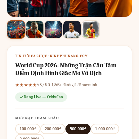
TIN TỨC CÁ CƯỢC · KINHPHUNANO.COM
World Cup 2026: Những Trận Cầu Tâm
Điểm Định Hình Giấc Mơ Vô Địch
★★★★★
4.8 / 5.0 · 1,863+ đánh giá đã xác minh
Đang Live — Odds Cao
MỨC NẠP THAM KHẢO
100.000₫
200.000₫
500.000₫
1.000.000₫