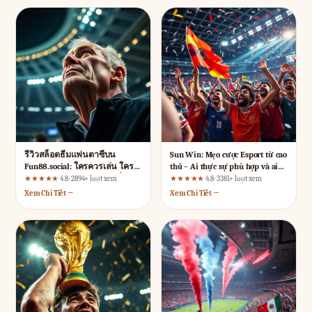
รีวิวสล็อตธีมแฟนตาซีบน
Sun Win: Mẹo cược Esport từ cao
Fun88.social: ใครควรเล่น ใคร
thủ – Ai thực sự phù hợp và ai
ควรมองข้าม พร้อมเหตุผลที่ต้อง
nên tránh?
★★★★★
4.8 · 2894+ lượt xem
★★★★★
4.8 · 3381+ lượt xem
คิดก่อนหมุน
Xem Chi Tiết →
Xem Chi Tiết →