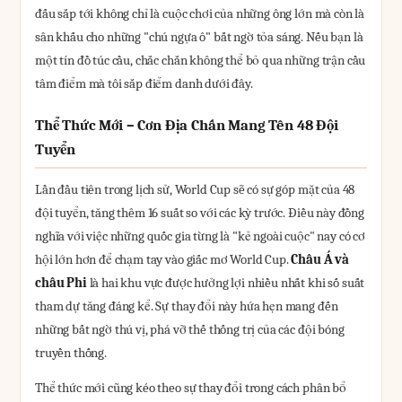
đấu sắp tới không chỉ là cuộc chơi của những ông lớn mà còn là
sân khấu cho những "chú ngựa ô" bất ngờ tỏa sáng. Nếu bạn là
một tín đồ túc cầu, chắc chắn không thể bỏ qua những trận cầu
tâm điểm mà tôi sắp điểm danh dưới đây.
Thể Thức Mới – Cơn Địa Chấn Mang Tên 48 Đội
Tuyển
Lần đầu tiên trong lịch sử, World Cup sẽ có sự góp mặt của 48
đội tuyển, tăng thêm 16 suất so với các kỳ trước. Điều này đồng
nghĩa với việc những quốc gia từng là "kẻ ngoài cuộc" nay có cơ
hội lớn hơn để chạm tay vào giấc mơ World Cup.
Châu Á và
châu Phi
là hai khu vực được hưởng lợi nhiều nhất khi số suất
tham dự tăng đáng kể. Sự thay đổi này hứa hẹn mang đến
những bất ngờ thú vị, phá vỡ thế thống trị của các đội bóng
truyền thống.
Thể thức mới cũng kéo theo sự thay đổi trong cách phân bổ