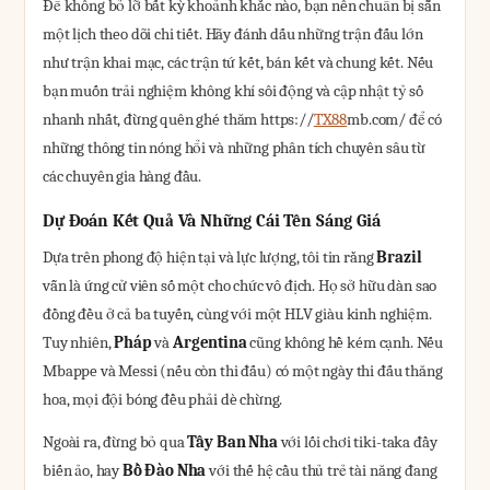
Để không bỏ lỡ bất kỳ khoảnh khắc nào, bạn nên chuẩn bị sẵn
một lịch theo dõi chi tiết. Hãy đánh dấu những trận đấu lớn
như trận khai mạc, các trận tứ kết, bán kết và chung kết. Nếu
bạn muốn trải nghiệm không khí sôi động và cập nhật tỷ số
nhanh nhất, đừng quên ghé thăm https://
TX88
mb.com/ để có
những thông tin nóng hổi và những phân tích chuyên sâu từ
các chuyên gia hàng đầu.
Dự Đoán Kết Quả Và Những Cái Tên Sáng Giá
Dựa trên phong độ hiện tại và lực lượng, tôi tin rằng
Brazil
vẫn là ứng cử viên số một cho chức vô địch. Họ sở hữu dàn sao
đồng đều ở cả ba tuyến, cùng với một HLV giàu kinh nghiệm.
Tuy nhiên,
Pháp
và
Argentina
cũng không hề kém cạnh. Nếu
Mbappe và Messi (nếu còn thi đấu) có một ngày thi đấu thăng
hoa, mọi đội bóng đều phải dè chừng.
Ngoài ra, đừng bỏ qua
Tây Ban Nha
với lối chơi tiki-taka đầy
biến ảo, hay
Bồ Đào Nha
với thế hệ cầu thủ trẻ tài năng đang