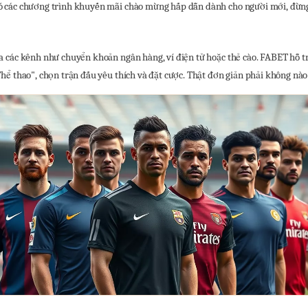
có các chương trình khuyến mãi chào mừng hấp dẫn dành cho người mới, đừng
ua các kênh như chuyển khoản ngân hàng, ví điện tử hoặc thẻ cào. FABET hỗ t
Thể thao", chọn trận đấu yêu thích và đặt cược. Thật đơn giản phải không nào