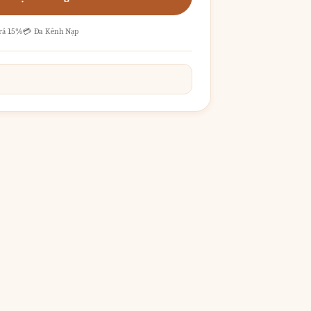
rả 1.5%
💳 Đa Kênh Nạp