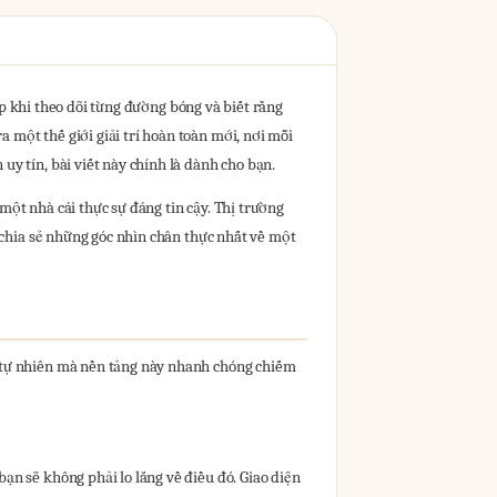
ộp khi theo dõi từng đường bóng và biết rằng
a một thế giới giải trí hoàn toàn mới, nơi mỗi
y tín, bài viết này chính là dành cho bạn.
 một nhà cái thực sự đáng tin cậy. Thị trường
 chia sẻ những góc nhìn chân thực nhất về một
ải tự nhiên mà nền tảng này nhanh chóng chiếm
 bạn sẽ không phải lo lắng về điều đó. Giao diện