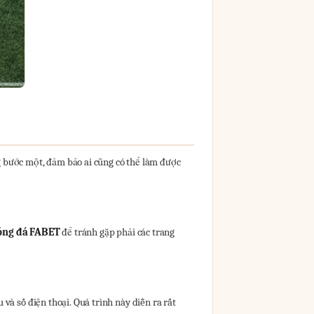
g bước một, đảm bảo ai cũng có thể làm được
bóng đá FABET
để tránh gặp phải các trang
và số điện thoại. Quá trình này diễn ra rất