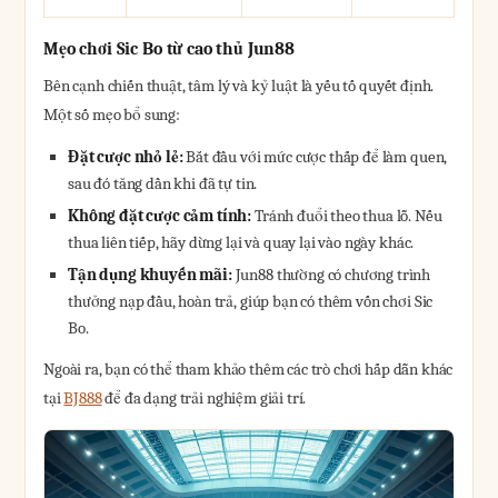
Mẹo chơi Sic Bo từ cao thủ Jun88
Bên cạnh chiến thuật, tâm lý và kỷ luật là yếu tố quyết định.
Một số mẹo bổ sung:
Đặt cược nhỏ lẻ:
Bắt đầu với mức cược thấp để làm quen,
sau đó tăng dần khi đã tự tin.
Không đặt cược cảm tính:
Tránh đuổi theo thua lỗ. Nếu
thua liên tiếp, hãy dừng lại và quay lại vào ngày khác.
Tận dụng khuyến mãi:
Jun88 thường có chương trình
thưởng nạp đầu, hoàn trả, giúp bạn có thêm vốn chơi Sic
Bo.
Ngoài ra, bạn có thể tham khảo thêm các trò chơi hấp dẫn khác
tại
BJ888
để đa dạng trải nghiệm giải trí.