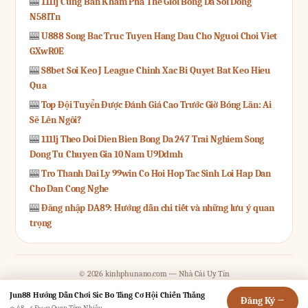
🎰
111lj Cung Ban Kham Pha The Gioi Bong Da Soi Dong
N58ITn
🎰
U888 Song Bac Truc Tuyen Hang Dau Cho Nguoi Choi Viet
GXwR0E
🎰
S8bet Soi Keo J League Chinh Xac Bi Quyet Bat Keo Hieu
Qua
🎰
Top Đội Tuyển Được Đánh Giá Cao Trước Giờ Bóng Lăn: Ai
Sẽ Lên Ngôi?
🎰
111lj Theo Doi Dien Bien Bong Da 247 Trai Nghiem Song
Dong Tu Chuyen Gia 10 Nam U9Ddmh
🎰
Tro Thanh Dai Ly 99win Co Hoi Hop Tac Sinh Loi Hap Dan
Cho Dan Cong Nghe
🎰
Đăng nhập DA89: Hướng dẫn chi tiết và những lưu ý quan
trọng
© 2026 kinhphunano.com — Nhà Cái Uy Tín
Contact
·
Chính Sách Giao Dịch
·
Chính Sách Hoàn Trả
·
Chính Sách Bảo Mật
·
Điều
Jun88 Hướng Dẫn Chơi Sic Bo Tăng Cơ Hội Chiến Thắng
Đăng Ký →
Khoản Dịch Vụ
·
Tra Cứu Vé
·
Tất Cả Game
·
Sitemap