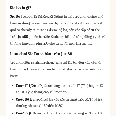
Sic Bo là gì?
Sic Bo
(còn gọi là Tài Xỉu, Xí Ngầu) là một trò chơi casino phổ
biến sử dụng ba viên xúc xắc. Người chơi đặt cược vào các kết
quả có thể xảy ra, từ tổng điểm, bộ ba, đến các cặp số cụ thể.
Trên
Jun88
, phiên bản Sic Bo được thiết kế sống động, tỷ lệ trả
thưởng hấp dẫn, phù hợp cho cả người mới lẫn cao thủ.
Luật chơi Sic Bo cơ bản trên Jun88
Trò chơi diễn ra nhanh chóng: nhà cái lắc ba viên xúc xắc, và
bạn đặt cược vào các ô trên bàn. Dưới đây là các loại cược phổ
biến:
Cược Tài/Xỉu:
Dự đoán tổng điểm từ 11-17 (Tài) hoặc 4-10
(Xỉu). Tỷ lệ thắng cao, rủi ro thấp.
Cược Bộ Ba:
Đoán cả ba xúc xắc ra cùng một số. Tỷ lệ trả
thưởng rất cao (1:150 đến 1:180).
Cược Cặp:
Đoán hai trong ba xúc xắc ra cùng số. Tỷ lệ 1:8.