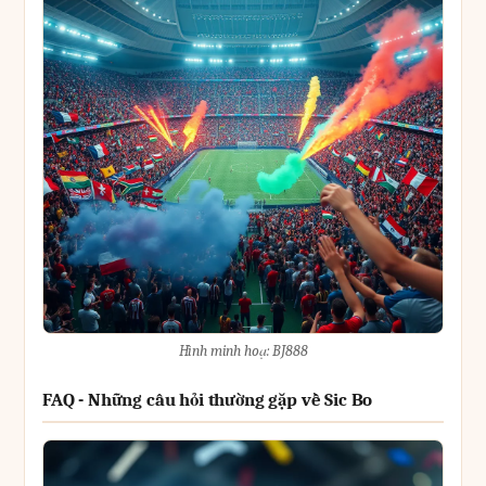
Hình minh hoạ: BJ888
FAQ - Những câu hỏi thường gặp về Sic Bo