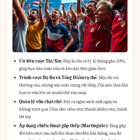
Ưu tiên cược Tài/Xỉu:
Đây là cửa có tỷ lệ thắng gần 50%,
giúp bạn bảo toàn vốn và kéo dài thời gian chơi.
Tránh cược Bộ Ba và Tổng Điểm cụ thể:
Mặc dù trả
thưởng cao, nhưng xác suất trúng rất thấp. Chỉ nên chơi khi
bạn có vốn lớn và muốn thử vận may.
Quản lý vốn chặt chẽ:
Đặt ra ngân sách mỗi ngày và
không vượt quá. Chia nhỏ tiền cược thành nhiều ván, tránh
tất tay.
Áp dụng chiến thuật gấp thếp (Martingale):
Tăng gấp
đôi tiền cược sau mỗi lần thua cho đến khi thắng, sau đó