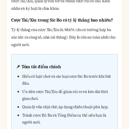
cược Tài/Xỉu, quản lý vốn tốt và tránh cược rủi ro cao. Kiên
nhẫn và kỷ luật là chìa khóa.
Cược Tài/Xỉu trong Sic Bo có tỷ lệ thắng bao nhiêu?
Tỷ lệ thắng của cược Tài/Xỉu là 48.6% (do có trường hợp ba
xúc xắc ra cùng số, nhà cái thắng). Đây là cửa an toàn nhất cho
người mới.
📌 Tóm tắt điểm chính
Hiểu rõ luật chơi và các loại cược Sic Bo trước khi bắt
đầu.
Ưu tiên cược Tài/Xỉu để giảm rủi ro và kéo dài thời
gian chơi.
Quản lý vốn chặt chẽ, áp dụng chiến thuật phù hợp.
Tránh cược Bộ Ba và Tổng Điểm cụ thể nếu bạn là
người mới.