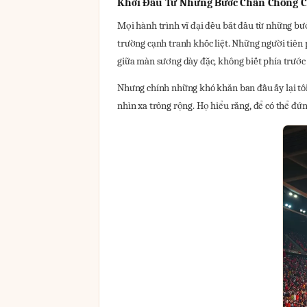
Khởi Đầu Từ Những Bước Chân Chông 
Mọi hành trình vĩ đại đều bắt đầu từ những bước
trường cạnh tranh khốc liệt. Những người tiên 
giữa màn sương dày đặc, không biết phía trướ
Nhưng chính những khó khăn ban đầu ấy lại tôi
nhìn xa trông rộng. Họ hiểu rằng, để có thể đứ