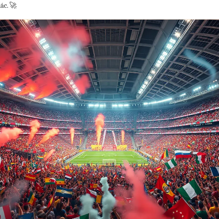
ác. 🚀