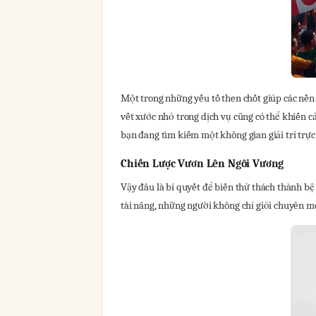
Một trong những yếu tố then chốt giúp các nền t
vết xước nhỏ trong dịch vụ cũng có thể khiến c
bạn đang tìm kiếm một không gian giải trí trực
Chiến Lược Vươn Lên Ngôi Vương
Vậy đâu là bí quyết để biến thử thách thành bệ
tài năng, những người không chỉ giỏi chuyên m