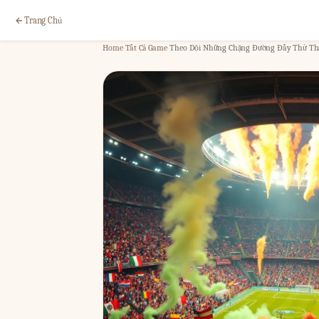
Trang Chủ
Home
›
Tất Cả Game
›
Theo Dõi Những Chặng Đường Đầy Thử Th