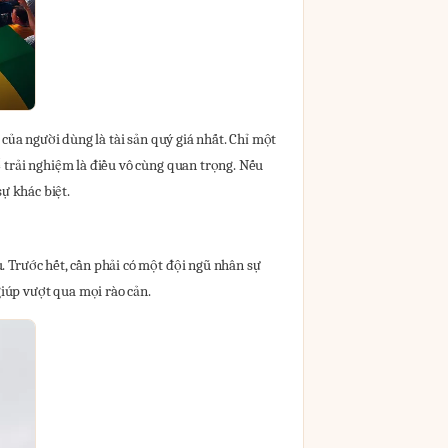
 của người dùng là tài sản quý giá nhất. Chỉ một
ể trải nghiệm là điều vô cùng quan trọng. Nếu
ự khác biệt.
. Trước hết, cần phải có một đội ngũ nhân sự
iúp vượt qua mọi rào cản.