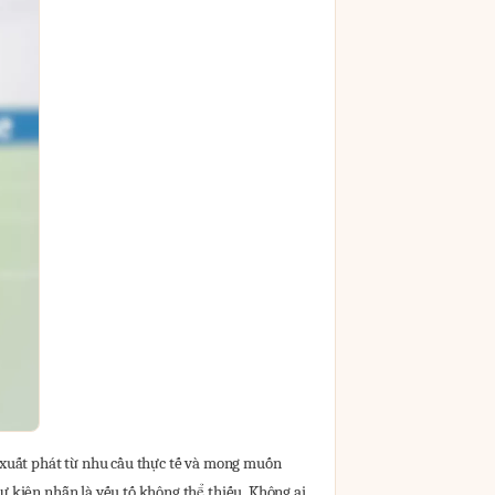
 xuất phát từ nhu cầu thực tế và mong muốn
 kiên nhẫn là yếu tố không thể thiếu. Không ai