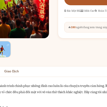
🔒 Bảo Mật SSL
🎰 Odds Cao
🔄 Hoàn T
🔥
180
người đang xem trang nà
Giao Dịch
n, hành trình chinh phục những đỉnh cao luôn là câu chuyện truyền cảm hứng. 
ay tổ chức đều phải đối mặt với vô vàn thử thách khắc nghiệt. Hãy cùng tôi 