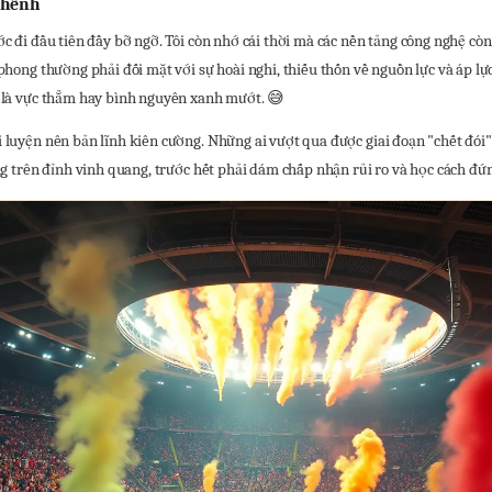
Chênh
 đi đầu tiên đầy bỡ ngỡ. Tôi còn nhớ cái thời mà các nền tảng công nghệ còn 
phong thường phải đối mặt với sự hoài nghi, thiếu thốn về nguồn lực và áp lự
c là vực thẳm hay bình nguyên xanh mướt. 😅
 luyện nên bản lĩnh kiên cường. Những ai vượt qua được giai đoạn "chết đói
ng trên đỉnh vinh quang, trước hết phải dám chấp nhận rủi ro và học cách đứ