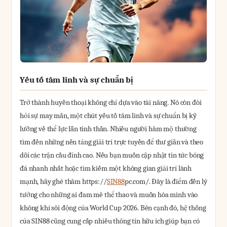
Yếu tố tâm linh và sự chuẩn bị
Trở thành huyền thoại không chỉ dựa vào tài năng. Nó còn đòi
hỏi sự may mắn, một chút yếu tố tâm linh và sự chuẩn bị kỹ
lưỡng về thể lực lẫn tinh thần. Nhiều người hâm mộ thường
tìm đến những nền tảng giải trí trực tuyến để thư giãn và theo
dõi các trận cầu đỉnh cao. Nếu bạn muốn cập nhật tin tức bóng
đá nhanh nhất hoặc tìm kiếm một không gian giải trí lành
mạnh, hãy ghé thăm https://
SIN88
pc.com/. Đây là điểm đến lý
tưởng cho những ai đam mê thể thao và muốn hòa mình vào
không khí sôi động của World Cup 2026. Bên cạnh đó, hệ thống
của SIN88 cũng cung cấp nhiều thông tin hữu ích giúp bạn có