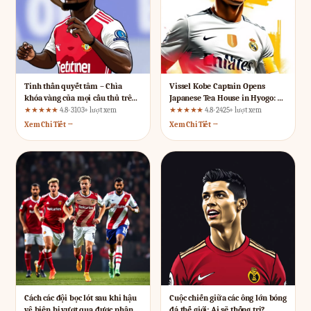
Tinh thần quyết tâm – Chìa
Vissel Kobe Captain Opens
khóa vàng của mọi cầu thủ trên
Japanese Tea House in Hyogo: A
sân cỏ
First-Timer’s Guide to the Entire
★★★★★
4.8 · 3103+ lượt xem
★★★★★
4.8 · 2425+ lượt xem
Visitor Experience
Xem Chi Tiết →
Xem Chi Tiết →
Cách các đội bọc lót sau khi hậu
Cuộc chiến giữa các ông lớn bóng
vệ biên bị vượt qua được phân
đá thế giới: Ai sẽ thống trị?