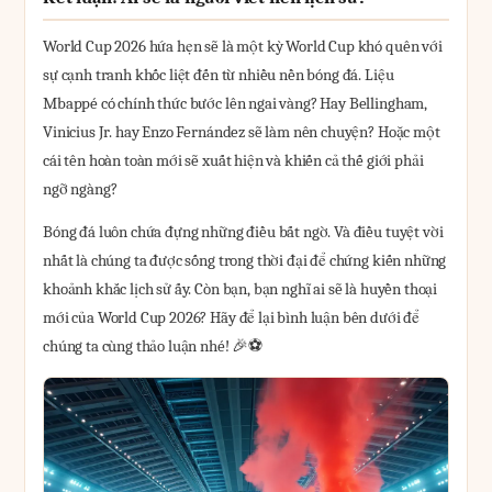
World Cup 2026 hứa hẹn sẽ là một kỳ World Cup khó quên với
sự cạnh tranh khốc liệt đến từ nhiều nền bóng đá. Liệu
Mbappé có chính thức bước lên ngai vàng? Hay Bellingham,
Vinicius Jr. hay Enzo Fernández sẽ làm nên chuyện? Hoặc một
cái tên hoàn toàn mới sẽ xuất hiện và khiến cả thế giới phải
ngỡ ngàng?
Bóng đá luôn chứa đựng những điều bất ngờ. Và điều tuyệt vời
nhất là chúng ta được sống trong thời đại để chứng kiến những
khoảnh khắc lịch sử ấy. Còn bạn, bạn nghĩ ai sẽ là huyền thoại
mới của World Cup 2026? Hãy để lại bình luận bên dưới để
chúng ta cùng thảo luận nhé! 🎉⚽