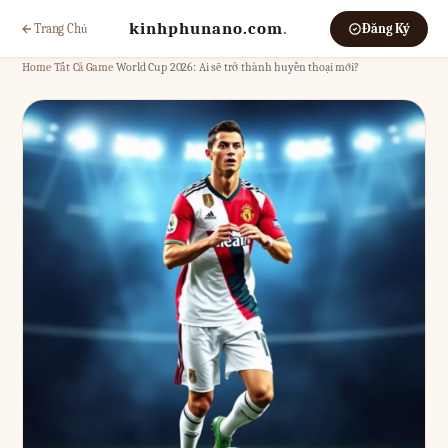
kinhphunano.com
.
Trang Chủ
Đăng Ký
Home
›
Tất Cả Game
›
World Cup 2026: Ai sẽ trở thành huyền thoại mới?