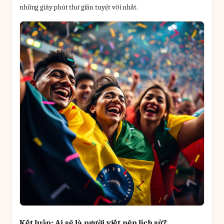
những giây phút thư giãn tuyệt vời nhất.
Kết luận: Ai sẽ là người viết nên lịch sử?