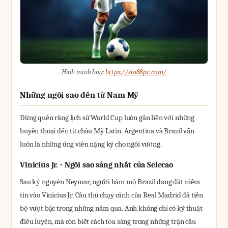
Hình minh hoạ:
https://sin88pc.com/
Những ngôi sao đến từ Nam Mỹ
Đừng quên rằng lịch sử World Cup luôn gắn liền với những
huyền thoại đến từ châu Mỹ Latin. Argentina và Brazil vẫn
luôn là những ứng viên nặng ký cho ngôi vương.
Vinicius Jr. - Ngôi sao sáng nhất của Selecao
Sau kỷ nguyên Neymar, người hâm mộ Brazil đang đặt niềm
tin vào Vinicius Jr. Cầu thủ chạy cánh của Real Madrid đã tiến
bộ vượt bậc trong những năm qua. Anh không chỉ có kỹ thuật
điêu luyện, mà còn biết cách tỏa sáng trong những trận cầu