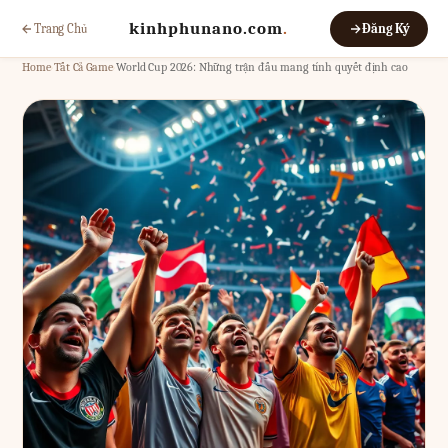
kinhphunano.com
.
Trang Chủ
Đăng Ký
Home
›
Tất Cả Game
›
World Cup 2026: Những trận đấu mang tính quyết định cao