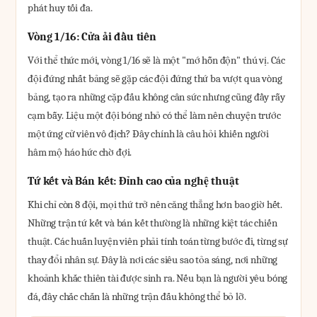
phát huy tối đa.
Vòng 1/16: Cửa ải đầu tiên
Với thể thức mới, vòng 1/16 sẽ là một "mớ hỗn độn" thú vị. Các
đội đứng nhất bảng sẽ gặp các đội đứng thứ ba vượt qua vòng
bảng, tạo ra những cặp đấu không cân sức nhưng cũng đầy rẫy
cạm bẫy. Liệu một đội bóng nhỏ có thể làm nên chuyện trước
một ứng cử viên vô địch? Đây chính là câu hỏi khiến người
hâm mộ háo hức chờ đợi.
Tứ kết và Bán kết: Đỉnh cao của nghệ thuật
Khi chỉ còn 8 đội, mọi thứ trở nên căng thẳng hơn bao giờ hết.
Những trận tứ kết và bán kết thường là những kiệt tác chiến
thuật. Các huấn luyện viên phải tính toán từng bước đi, từng sự
thay đổi nhân sự. Đây là nơi các siêu sao tỏa sáng, nơi những
khoảnh khắc thiên tài được sinh ra. Nếu bạn là người yêu bóng
đá, đây chắc chắn là những trận đấu không thể bỏ lỡ.