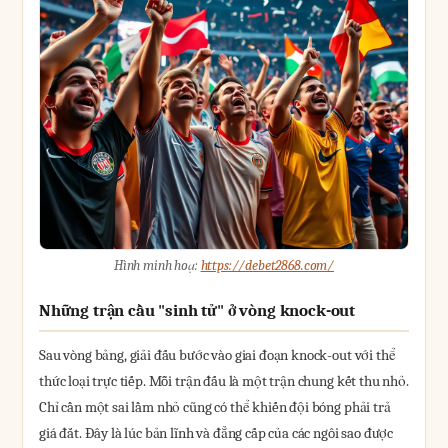
Hình minh hoạ:
https://debet2868.com/
Những trận cầu "sinh tử" ở vòng knock-out
Sau vòng bảng, giải đấu bước vào giai đoạn knock-out với thể
thức loại trực tiếp. Mỗi trận đấu là một trận chung kết thu nhỏ.
Chỉ cần một sai lầm nhỏ cũng có thể khiến đội bóng phải trả
giá đắt. Đây là lúc bản lĩnh và đẳng cấp của các ngôi sao được