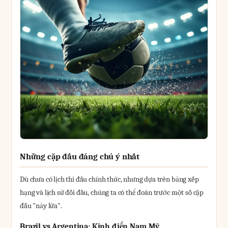
Những cặp đấu đáng chú ý nhất
Dù chưa có lịch thi đấu chính thức, nhưng dựa trên bảng xếp
hạng và lịch sử đối đầu, chúng ta có thể đoán trước một số cặp
đấu "nảy lửa".
Brazil vs Argentina: Kinh điển Nam Mỹ