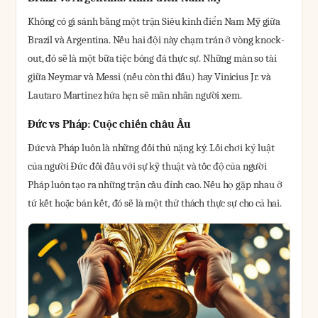
Không có gì sánh bằng một trận Siêu kinh điển Nam Mỹ giữa
Brazil và Argentina. Nếu hai đội này chạm trán ở vòng knock-
out, đó sẽ là một bữa tiệc bóng đá thực sự. Những màn so tài
giữa Neymar và Messi (nếu còn thi đấu) hay Vinicius Jr. và
Lautaro Martinez hứa hẹn sẽ mãn nhãn người xem.
Đức vs Pháp: Cuộc chiến châu Âu
Đức và Pháp luôn là những đối thủ nặng ký. Lối chơi kỷ luật
của người Đức đối đầu với sự kỹ thuật và tốc độ của người
Pháp luôn tạo ra những trận cầu đỉnh cao. Nếu họ gặp nhau ở
tứ kết hoặc bán kết, đó sẽ là một thử thách thực sự cho cả hai.