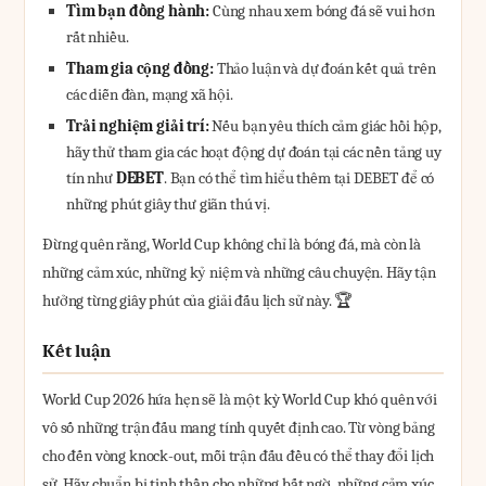
Tìm bạn đồng hành:
Cùng nhau xem bóng đá sẽ vui hơn
rất nhiều.
Tham gia cộng đồng:
Thảo luận và dự đoán kết quả trên
các diễn đàn, mạng xã hội.
Trải nghiệm giải trí:
Nếu bạn yêu thích cảm giác hồi hộp,
hãy thử tham gia các hoạt động dự đoán tại các nền tảng uy
tín như
DEBET
. Bạn có thể tìm hiểu thêm tại DEBET để có
những phút giây thư giãn thú vị.
Đừng quên rằng, World Cup không chỉ là bóng đá, mà còn là
những cảm xúc, những kỷ niệm và những câu chuyện. Hãy tận
hưởng từng giây phút của giải đấu lịch sử này. 🏆
Kết luận
World Cup 2026 hứa hẹn sẽ là một kỳ World Cup khó quên với
vô số những trận đấu mang tính quyết định cao. Từ vòng bảng
cho đến vòng knock-out, mỗi trận đấu đều có thể thay đổi lịch
sử. Hãy chuẩn bị tinh thần cho những bất ngờ, những cảm xúc